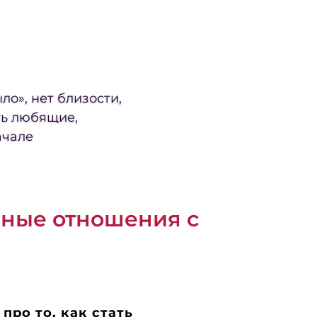
ло», нет близости,
ть любящие,
ачале
ьные отношения с
про то, как стать