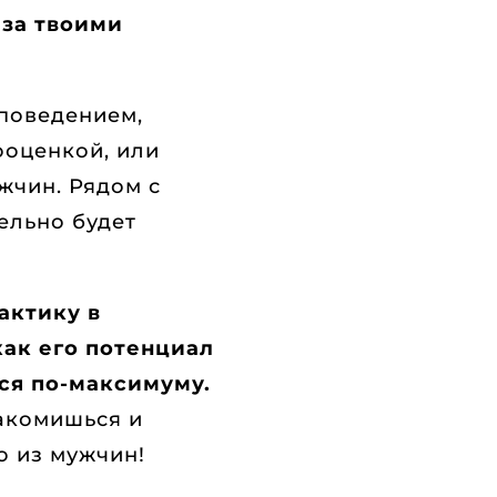
 за твоими
поведением,
оценкой, или
жчин. Рядом с
ельно будет
актику в
как его потенциал
ся по-максимуму.
накомишься и
о из мужчин!