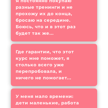
Я постоянно покупаю
разные тренинги и не
прохожу их до конца,
бросаю на середине.
Боюсь, что и в этот раз
будет так же...
Где гарантии, что этот
курс мне поможет, я
столько всего уже
перепробовала, и
ничего не помогает...
У меня мало времени:
дети маленькие, работа