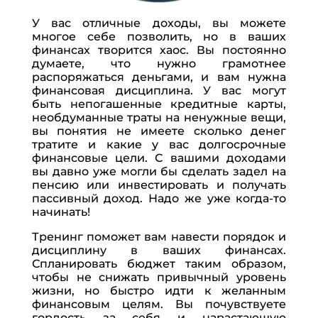
Sevink Mölle
- ... [Trackback] [...] Here you will find
68524 additional Info to that Topic: eharitonova.ru/efiry-
У вас отличные доходы, вы можете
многое себе позволить, но в ваших
magiya-zhenskix-deneg/ [...]
финансах творится хаос. Вы постоянно
app star casino
- ... [Trackback] [...] Find More on that
думаете, что нужно грамотнее
распоряжаться деньгами, и вам нужна
Topic: eharitonova.ru/efiry-magiya-zhenskix-deneg/ [...]
финансовая дисциплина. У вас могут
1win kazino
- ... [Trackback] [...] Info on that Topic:
быть непогашенные кредитные карты,
eharitonova.ru/efiry-magiya-zhenskix-deneg/ [...]
необдуманные траты на ненужные вещи,
вы понятия не имеете сколько денег
тратите и какие у вас долгосрочные
Оставить комментарий
финансовые цели. С вашими доходами
вы давно уже могли бы сделать задел на
Ваш адрес email не будет опубликован.
пенсию или инвестировать и получать
Обязательные поля помечены
*
пассивный доход. Надо же уже когда-то
начинать!
Тренинг поможет вам навести порядок и
дисциплину в ваших финансах.
Спланировать бюджет таким образом,
чтобы не снижать привычный уровень
жизни, но быстро идти к желанным
финансовым целям. Вы почувствуете
гордость за себя и нарастающую