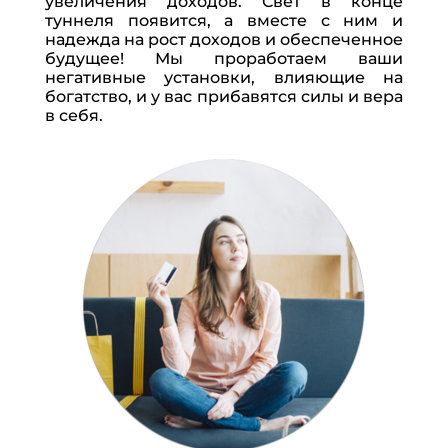
увеличения доходов. Свет в конце
av ซับไทย
- ... [Trackback] [...] There you can find 86405
туннеля появится, а вместе с ним и
additional Information on that Topic: eharitonova.ru/efiry-
надежда на рост доходов и обеспеченное
будущее! Мы проработаем ваши
magiya-zhenskix-deneg/ [...]
негативные установки, влияющие на
ประวัติความเป็นมาของ แทงหวย 365
- ... [Trackback] [...]
богатство, и у вас прибавятся силы и вера
Here you will find 31374 more Info on that Topic:
в себя.
eharitonova.ru/efiry-magiya-zhenskix-deneg/ [...]
一次性電子煙
- ... [Trackback] [...] Here you will find
14498 more Info on that Topic: eharitonova.ru/efiry-
magiya-zhenskix-deneg/ [...]
電子煙
- ... [Trackback] [...] There you can find 10472
additional Information on that Topic: eharitonova.ru/efiry-
magiya-zhenskix-deneg/ [...]
pinupkazinoskachatnatelefonbesplatno.jylutehnika.kz
- ... [Trackback] [...] Find More to that Topic:
eharitonova.ru/efiry-magiya-zhenskix-deneg/ [...]
รับแปลภาษา
- ... [Trackback] [...] Read More here to that
Topic: eharitonova.ru/efiry-magiya-zhenskix-deneg/ [...]