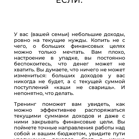
magiya-zhenskix-deneg/ [...]
pc shop
- ... [Trackback] [...] Find More on on that
Topic: eharitonova.ru/efiry-magiya-zhenskix-deneg/ [...]
rsol.info
- ... [Trackback] [...] Here you can find 84322
У вас (вашей семьи) небольшие доходы,
additional Information to that Topic: eharitonova.ru/efiry-
ровно на текущие нужды. Копить не с
magiya-zhenskix-deneg/ [...]
чего, о больших финансовых целях
можно только мечтать. Вам плохо,
Fulfillment
- ... [Trackback] [...] Find More on that
настроение в упадке, вы постоянно
Topic: eharitonova.ru/efiry-magiya-zhenskix-deneg/ [...]
беспокоитесь, что денег может не
хватить. Вы думаете, что ничего не может
สอวนคอม
- ... [Trackback] [...] Here you can find 8613
измениться: больших доходов у вас
additional Information on that Topic: eharitonova.ru/efiry-
никогда не будет, а с текущей суммой
magiya-zhenskix-deneg/ [...]
поступлений «каши не сваришь». И
непонятно, что делать.
go to website
- ... [Trackback] [...] Read More on on
that Topic: eharitonova.ru/efiry-magiya-zhenskix-deneg/
Тренинг поможет вам увидеть, как
можно эффективнее распоряжаться
[...]
текущими суммами доходов и даже с
เว็บปั้มไลค์
- ... [Trackback] [...] Here you will find 77724
ними закрывать финансовые цели. Вы
additional Info to that Topic: eharitonova.ru/efiry-magiya-
поймете точные направления работы над
собой и вашим бюджетом, увидите пути
zhenskix-deneg/ [...]