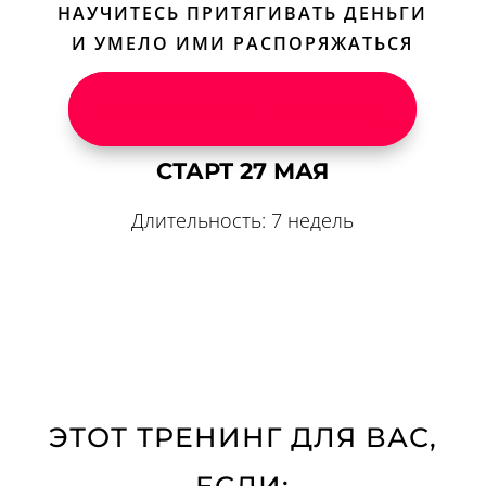
НАУЧИТЕСЬ ПРИТЯГИВАТЬ ДЕНЬГИ
magiya-zhenskix-deneg/ [...]
И УМЕЛО ИМИ РАСПОРЯЖАТЬСЯ
Dan Helmer
- ... [Trackback] [...] Read More on that
Topic: eharitonova.ru/efiry-magiya-zhenskix-deneg/ [...]
Записаться в программу
เช่ารถตู้พร้อมคนขับ
- ... [Trackback] [...] Info on that Topic:
eharitonova.ru/efiry-magiya-zhenskix-deneg/ [...]
놀이터 추천
- ... [Trackback] [...] Find More to that Topic:
СТАРТ
27 МАЯ
eharitonova.ru/efiry-magiya-zhenskix-deneg/ [...]
Длительность: 7 недель
บาคาร่าเกาหลี
- ... [Trackback] [...] Information on that
Topic: eharitonova.ru/efiry-magiya-zhenskix-deneg/ [...]
เว็บ บอล ไม่มี ขั้นต่ำ
- ... [Trackback] [...] Find More on that
Topic: eharitonova.ru/efiry-magiya-zhenskix-deneg/ [...]
rca77
- ... [Trackback] [...] Find More Info here to that
Topic: eharitonova.ru/efiry-magiya-zhenskix-deneg/ [...]
เว็บปั้มไลค์
- ... [Trackback] [...] Read More to that Topic:
eharitonova.ru/efiry-magiya-zhenskix-deneg/ [...]
ЭТОТ ТРЕНИНГ ДЛЯ ВАС,
Try your luck
- ... [Trackback] [...] Find More
Information here on that Topic: eharitonova.ru/efiry-
ЕСЛИ: