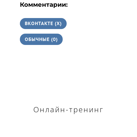
Комментарии:
ВКОНТАКТЕ (
X
)
ОБЫЧНЫЕ (0)
142 комментария
Трекбеки/Пинги
naga356
- ... [Trackback] [...] Info on that Topic:
eharitonova.ru/efiry-magiya-zhenskix-deneg/ [...]
รับทำเว็บ
- ... [Trackback] [...] There you will find 91169
Онлайн-тренинг
more Info to that Topic: eharitonova.ru/efiry-magiya-
zhenskix-deneg/ [...]
Study in Africa
- ... [Trackback] [...] There you can find
74028 additional Info to that Topic: eharitonova.ru/efiry-