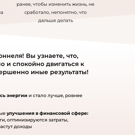
vlyayushhej-zhizni/ [...]
ранее, чтобы изменить жизнь, не
ลเวอร์ kruger
- ... [Trackback] [...]
на
сработало, непонятно, что
More on to that Topic:
дальше делать
onova.ru/kak-perejti-ot-zhizni-v-
e-i-rutine-k-vdoxnovlyayushhej-
 [...]
st ball bearing drawer slide for
ннеля! Вы узнаете, что,
n furniture
- ... [Trackback] [...] Here
о и спокойно двигаться к
n find 89007 additional Info to that
вершенно иные результаты!
 eharitonova.ru/kak-perejti-ot-
-v-bolote-i-rutine-k-
vlyayushhej-zhizni/ [...]
сь энергии
и стало лучше, ровнее
ditation dating site
- ... [Trackback]
Find More on that Topic:
onova.ru/kak-perejti-ot-zhizni-v-
ные
улучшения в финансовой сфере:
ги, оптимизируются затраты,
e-i-rutine-k-vdoxnovlyayushhej-
астут доходы
 [...]