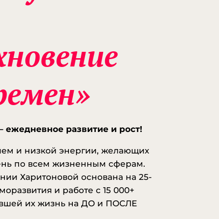
e webcams
- ... [Trackback] [...] Read
o that Topic: eharitonova.ru/kak-
i-ot-zhizni-v-bolote-i-rutine-k-
vlyayushhej-zhizni/ [...]
хновение
ลอร์
- ... [Trackback] [...] Information
t Topic: eharitonova.ru/kak-perejti-
zni-v-bolote-i-rutine-k-
ремен»
vlyayushhej-zhizni/ [...]
บสล็อตออนไลน์ เลือกเล่นเกมได้หลากหลาย
ตกดี
- ... [Trackback] [...] Find More
ere to that Topic:
 – ежедневное развитие и рост!
onova.ru/kak-perejti-ot-zhizni-v-
лем и низкой энергии, желающих
e-i-rutine-k-vdoxnovlyayushhej-
ень по всем жизненным сферам.
 [...]
ении Харитоновой основана на 25-
uit cocktail
- ... [Trackback] [...] Here
моразвития и работе с 15 000+
ill find 77048 more Information on
вшей их жизнь на ДО и ПОСЛЕ
opic: eharitonova.ru/kak-perejti-ot-
-v-bolote-i-rutine-k-