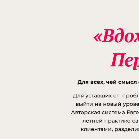
liv
More t
perejt
vdoxno
«Вдо
ฟิลเ
on tha
ot-zhi
Пе
vdoxno
เว็
โบนัสแ
Info h
Для всех, чей смысл
eharit
Для уставших от проб
bolot
выйти на новый уров
zhizni/
Авторская система Евг
fr
летней практике са
you w
клиентами, раздели
that T
zhizni