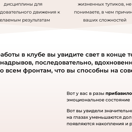
vdoxno
дисциплины для
жизненных тупиков, не
โบ
довательного движения к
понимаете, в чем причи
Read 
елаемым результатам
ваших сложностей
eharit
bolot
zhizni/
be
аботы в клубе вы увидите свет в конце то
moder
 надрывов, последовательно, вдохновенн
you ca
 всем фронтам, что вы способны на со
Topic:
zhizni
vdoxno
Вот у вас в разы
прибавило
me
эмоциональное состояние
[...] 
eharit
Вот вы увидели значитель
на глазах уменьшаются дол
bolot
появляются накопления и р
zhizni/