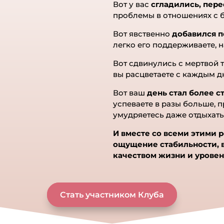
ww
Вот у вас
сгладились, пере
[...] 
проблемы в отношениях с 
eharit
Вот явственно
добавился по
bolot
легко его поддерживаете, 
zhizni/
Вот сдвинулись с мертвой 
แท
вы расцветаете с каждым д
you w
that T
Вот ваш
день стал более 
успеваете в разы больше, п
zhizni
умудряетесь даже отдыхат
vdoxno
И вместе со всеми этими 
ощущение стабильности, 
Оста
качеством жизни и уровень
Ва
о
п
Стать участником Клуба
К