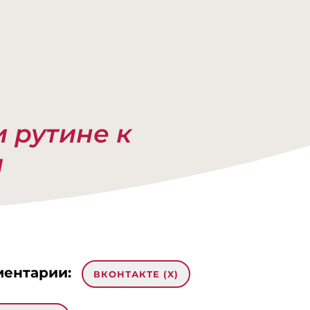
и рутине к
и
ентарии:
ВКОНТАКТЕ (
X
)