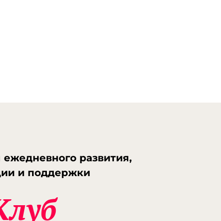
onova.ru/kak-perejti-ot-zhizni-v-
e-i-rutine-k-vdoxnovlyayushhej-
 [...]
น็ต ais
- ... [Trackback] [...] Find More
ation here to that Topic:
onova.ru/kak-perejti-ot-zhizni-v-
e-i-rutine-k-vdoxnovlyayushhej-
 [...]
 Helmer
- ... [Trackback] [...] Find
Information here on that Topic:
onova.ru/kak-perejti-ot-zhizni-v-
e-i-rutine-k-vdoxnovlyayushhej-
 ежедневного развития,
 [...]
 dâm
- ... [Trackback] [...] Read More
ции и поддержки
t Topic: eharitonova.ru/kak-perejti-
Клуб
zni-v-bolote-i-rutine-k-
vlyayushhej-zhizni/ [...]