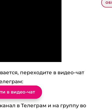
ОБ
0 К
Трек
แทง
that T
zhizni
vdoxno
BOO
ается, переходите в видео-чат
เป็นมา
елеграм:
to tha
ot-zhi
ти в видео-чат
vdoxno
ประต
анал в Телеграм и на группу во
More I