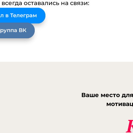
eharit
 всегда оставались на связи:
bolot
л в Телеграм
zhizni/
ติดเ
Группа ВК
Inform
eharit
bolot
zhizni/
Dan
More 
eharit
bolot
Ваше место для
zhizni/
ấu
мотива
on tha
ot-zhi
vdoxno