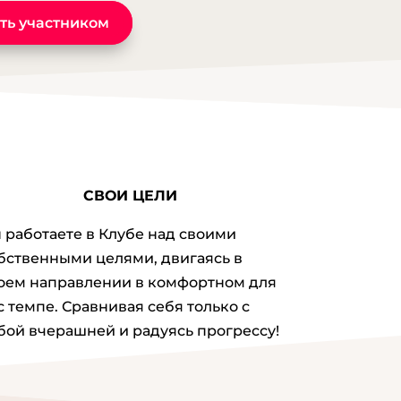
vlyayushhej-zhizni/ [...]
ть участником
change crypto anonymously at
swap
- ... [Trackback] [...] Read More
ation here on that Topic:
onova.ru/kak-perejti-ot-zhizni-v-
e-i-rutine-k-vdoxnovlyayushhej-
 [...]
รื่องวัดแอลกอฮอล์
- ... [Trackback] [...]
СВОИ ЦЕЛИ
ore to that Topic:
onova.ru/kak-perejti-ot-zhizni-v-
 работаете в Клубе над своими
e-i-rutine-k-vdoxnovlyayushhej-
бственными целями, двигаясь в
 [...]
оем направлении в комфортном для
็บพนันออนไลน์เกาหลี
- ... [Trackback]
с темпе. Сравнивая себя только с
Read More on that Topic:
бой вчерашней и радуясь прогрессу!
onova.ru/kak-perejti-ot-zhizni-v-
e-i-rutine-k-vdoxnovlyayushhej-
 [...]