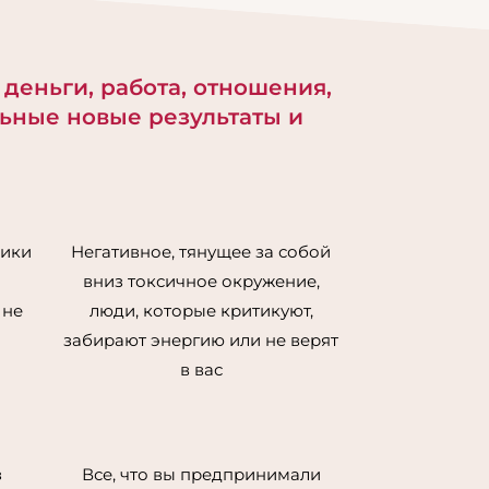
ka casino online
- ... [Trackback] [...]
ore to that Topic:
onova.ru/kak-perejti-ot-zhizni-v-
 деньги, работа, отношения,
e-i-rutine-k-vdoxnovlyayushhej-
льные новые результаты и
 [...]
ok of Ra Game
- ... [Trackback] [...]
n that Topic: eharitonova.ru/kak-
i-ot-zhizni-v-bolote-i-rutine-k-
vlyayushhej-zhizni/ [...]
дики
Негативное, тянущее за собой
othing manufacturer
- ...
вниз токсичное окружение,
back] [...] Find More to that Topic:
 не
люди, которые критикуют,
onova.ru/kak-perejti-ot-zhizni-v-
забирают энергию или не верят
e-i-rutine-k-vdoxnovlyayushhej-
в вас
 [...]
ings to do
- ... [Trackback] [...] Info
t Topic: eharitonova.ru/kak-perejti-
zni-v-bolote-i-rutine-k-
з
Все, что вы предпринимали