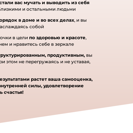
w.krtcartsusa.com
- ... [Trackback]
стали вас мучать и выводить из себя
Find More Info here on that Topic:
близкими и остальными людьми
onova.ru/kak-perejti-ot-zhizni-v-
рядок в доме и во всех делах
, и вы
e-i-rutine-k-vdoxnovlyayushhej-
наслаждаясь собой
 [...]
точки в цели
по здоровью и красоте
,
งบอลเกาหลี
- ... [Trackback] [...] There
нем и нравитесь себе в зеркале
ill find 47378 more Information on
opic: eharitonova.ru/kak-perejti-ot-
структурированным, продуктивным,
вы
ри этом не перегружаясь и не уставая,
-v-bolote-i-rutine-k-
ь
vlyayushhej-zhizni/ [...]
результатами растет ваша самооценка,
внутренней силы, удовлетворение
вить комментарий
 счастья!
ш адрес email не будет
публикован.
Обязательные
оля помечены
*
омментарий
*