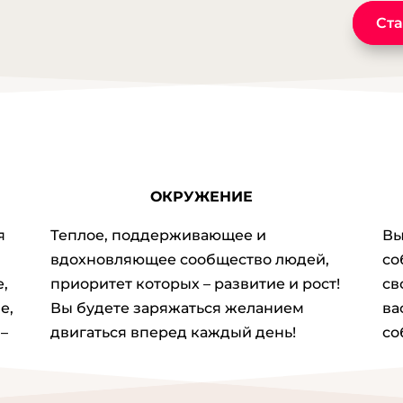
vdoxno
Ста
ex
vigor
Inform
eharit
bolot
zhizni/
เค
ОКРУЖЕНИЕ
Find M
eharit
я
Теплое, поддерживающее и
Вы
bolot
вдохновляющее сообщество людей,
со
zhizni/
,
приоритет которых – развитие и рост!
св
เว
е,
Вы будете заряжаться желанием
ва
[...] 
–
двигаться вперед каждый день!
со
eharit
bolot
zhizni/