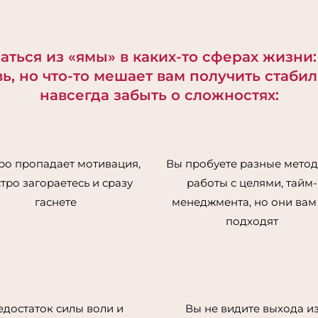
jo
Read M
eharit
ться из «ямы» в каких-то сферах жизни:
bolot
вь, но что-то мешает вам получить стаби
zhizni/
навсегда забыть о сложностях:
Bo
Info o
perejt
vdoxno
ро пропадает мотивация,
Вы пробуете разные мето
cl
тро загораетесь и сразу
работы с целями, тайм-
[Track
гаснете
менеджмента, но они вам
eharit
подходят
bolot
zhizni/
th
on tha
ot-zhi
едостаток силы воли и
Вы не видите выхода и