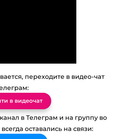
0 К
Оста
Ва
о
п
К
ается, переходите в видео-чат
елеграм:
ти в видеочат
анал в Телеграм и на группу во
 всегда оставались на связи:
И