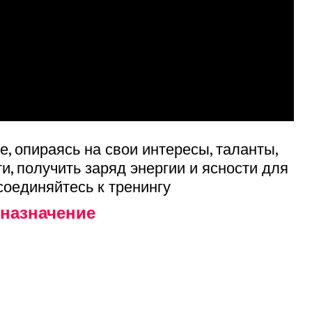
fi
eh
sa
fi
eh
sa
, опираясь на свои интересы, таланты,
he
, получить заряд энергии и ясности для
pi
соединяйтесь к тренингу
[..
дназначение
[.
eh
sa
eh