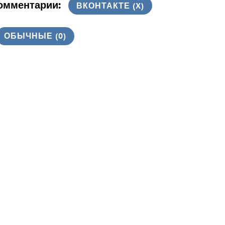
омментарии:
ВКОНТАКТЕ (
X
)
ОБЫЧНЫЕ (0)
 Комментариев
рекбеки/Пинги
archetyp market url
- ... [Trackback] [...]
formation to that Topic:
aritonova.ru/master-klass-piramida-
morealizacii-kak-dojti-do-vershiny/ [...]
slot online
- ... [Trackback] [...] Read More to
at Topic: eharitonova.ru/master-klass-
ramida-samorealizacii-kak-dojti-do-vershiny/
.]
รับทำ SEO
- ... [Trackback] [...] There you can