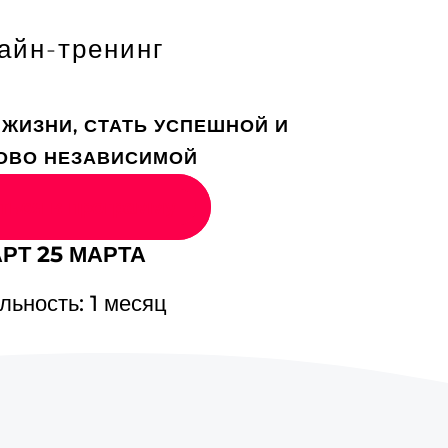
morealizacii-kak-dojti-do-vershiny/ [...]
Buy Guns Online
- ... [Trackback] [...] Find
айн-тренинг
re here on that Topic: eharitonova.ru/master-
ass-piramida-samorealizacii-kak-dojti-do-
rshiny/ [...]
 ЖИЗНИ, СТАТЬ УСПЕШНОЙ И
aksara178
- ... [Trackback] [...] Find More on to
ОВО НЕЗАВИСИМОЙ
at Topic: eharitonova.ru/master-klass-
ramida-samorealizacii-kak-dojti-do-vershiny/
ться в программу
.]
redirected here
- ... [Trackback] [...] Find More
РТ 25 МАРТА
formation here on that Topic:
aritonova.ru/master-klass-piramida-
льность: 1 месяц
morealizacii-kak-dojti-do-vershiny/ [...]
ผลบอล
- ... [Trackback] [...] Find More on to
at Topic: eharitonova.ru/master-klass-
ramida-samorealizacii-kak-dojti-do-vershiny/
.]