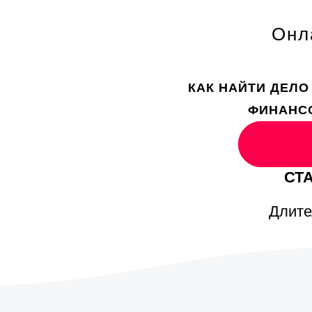
sa
Онл
Mo
kl
ve
КАК НАЙТИ ДЕЛО
ФИНАНС
th
pi
Записа
[..
СТА
In
eh
Длите
sa
th
pi
[..