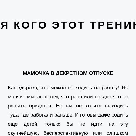
Mo
kl
Я КОГО ЭТОТ ТРЕНИ
ve
Th
on
pi
[..
МАМОЧКА В ДЕКРЕТНОМ ОТПУСКЕ
[T
Как здорово, что можно не ходить на работу! Но
To
sa
маячит мысль о том, что рано или поздно что-то
решать придется. Но вы не хотите выходить
on
туда, где работали раньше. И готовы даже родить
pi
еще детей, только бы не идти на эту
[..
скучнейшую, бесперспективную или слишком