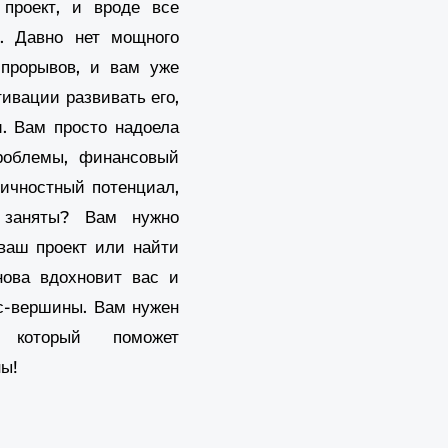
проект, и вроде все
aritonova.ru/master-klass-piramida-
т. Давно нет мощного
morealizacii-kak-dojti-do-vershiny/ [...]
 прорывов, и вам уже
this hyperlink
- ... [Trackback] [...]
formation on that Topic:
тивации развивать его,
aritonova.ru/master-klass-piramida-
и. Вам просто надоела
morealizacii-kak-dojti-do-vershiny/ [...]
роблемы, финансовый
Passive income
- ... [Trackback] [...] Info to
личностный потенциал,
at Topic: eharitonova.ru/master-klass-
заняты? Вам нужно
ramida-samorealizacii-kak-dojti-do-vershiny/
ваш проект или найти
.]
нова вдохновит вас и
มารู้จัก หวยหุ้นไทย คืออะไร ?
- ... [Trackback] [...]
nd More on on that Topic:
ес-вершины. Вам нужен
aritonova.ru/master-klass-piramida-
, который поможет
morealizacii-kak-dojti-do-vershiny/ [...]
ны!
Aviator bet
- ... [Trackback] [...] Read More to
at Topic: eharitonova.ru/master-klass-
ramida-samorealizacii-kak-dojti-do-vershiny/