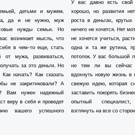
У вас давно есть свой 
eh
емьей, детьми и мужем.
хорошо, но развития не
sa
да, да и не нужно, муж
роста в деньгах, крутых
In
нсовые нужды семьи. Но
ничего не хочется. Нет мо
eh
вас возникает мысль, что
не хочется учиться, раст
sa
себя в чем-то еще, стать
одна и та же рутина, п
й от мужа, развиваться,
потолок. У вас большой 
th
олучать за это деньги. Но
но тем ли вы сейчас 
pi
 Как начать? Как сказать
вдохнуть новую жизнь в 
[..
обы не закритиковали? А
свежую идею, которая с
Fi
я? Вам нужен надежный
заставить покорять бизн
eh
ст веру в себя и проведет
опытный специалист
sa
ию вашего успешного
взглянуть на все со сторо
th
pi