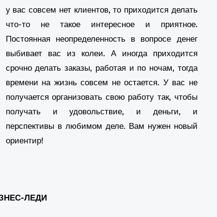
у вас совсем нет клиентов, то приходится делать
at Topic: eharitonova.ru/master-klass-
что-то не такое интересное и приятное.
ramida-samorealizacii-kak-dojti-do-vershiny/
.]
Постоянная неопределенность в вопросе денег
Biald Alrafidain
- ... [Trackback] [...] Find More
выбивает вас из колеи. А иногда приходится
re on that Topic: eharitonova.ru/master-klass-
срочно делать заказы, работая и по ночам, тогда
ramida-samorealizacii-kak-dojti-do-vershiny/
времени на жизнь совсем не остается. У вас не
.]
получается организовать свою работу так, чтобы
Science
- ... [Trackback] [...] Read More on to
получать и удовольствие, и деньги, и
at Topic: eharitonova.ru/master-klass-
ramida-samorealizacii-kak-dojti-do-vershiny/
перспективы в любимом деле. Вам нужен новый
.]
ориентир!
slot online สายปั่นห้ามพลาด
- ... [Trackback] [...]
formation on that Topic:
aritonova.ru/master-klass-piramida-
morealizacii-kak-dojti-do-vershiny/ [...]
ЗНЕС-ЛЕДИ
ไม้พื้น
- ... [Trackback] [...] There you can find
410 additional Information to that Topic: