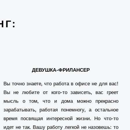
ติดเน็ตบ้าน เอไอเอส
- ... [Trackback] [...] Find
re here to that Topic: eharitonova.ru/master-
ass-piramida-samorealizacii-kak-dojti-do-
НГ:
rshiny/ [...]
realistic fake money,
- ... [Trackback] [...]
ere you will find 36971 additional Information
 that Topic: eharitonova.ru/master-klass-
ramida-samorealizacii-kak-dojti-do-vershiny/
.]
ซอฟต์แวร์บริหารงานบริการทำความสะอาด
- ...
ДЕВУШКА-ФРИЛАНСЕР
rackback] [...] Find More Info here to that
Вы точно знаете, что работа в офисе не для вас!
pic: eharitonova.ru/master-klass-piramida-
morealizacii-kak-dojti-do-vershiny/ [...]
Вы не любите от кого-то зависеть, вас греет
fortnite hacks
- ... [Trackback] [...] Read More
мысль о том, что и дома можно прекрасно
 on that Topic: eharitonova.ru/master-klass-
зарабатывать, работая понемногу, а остальное
ramida-samorealizacii-kak-dojti-do-vershiny/
время посвящая интересной жизни. Но что-то
.]
идет не так. Вашу работу легкой не назовешь: то
amanda ghost
- ... [Trackback] [...] Info to