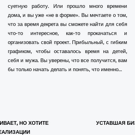
суетную работу. Или прошло много времени
th
дома, и вы уже «не в форме». Вы мечтаете о том,
pi
[..
что за время декрета вы сможете найти для себя
что-то интересное, как-то прокачаться и
he
организовать свой проект. Прибыльный, с гибким
pi
графиком, чтобы оставалось время на детей,
[..
себя и мужа. Вы уверены, что все получится, вам
бы только начать делать и понять, что именно…
th
pi
[..
In
eh
sa
ИВАЕТ, НО ХОТИТЕ
УСТАВШАЯ БИ
ЕАЛИЗАЦИИ
98