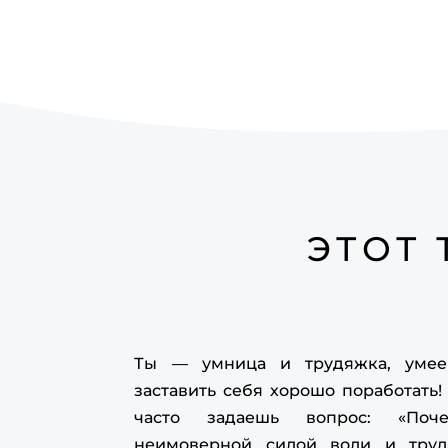
ЭТОТ 
Ты — умница и трудяжка, уме
заставить себя хорошо поработать!
часто задаешь вопрос: «Поч
неимоверной силой воли и тру