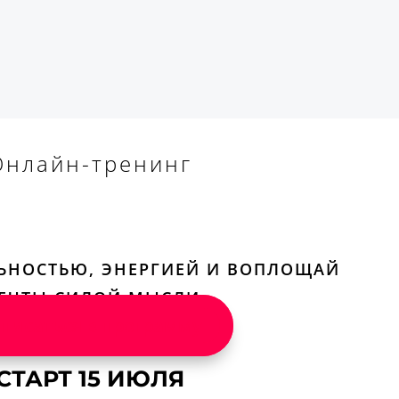
noshenij-vash-idealnyj-recept/ [...]
ttps://www.lendyagasshi.com/2022/04/permainan-
enggunakan-kertas-bersama.html
- ...
rackback] [...] Here you can find 82546 more
fo to that Topic: eharitonova.ru/master-klass-
rog-otnoshenij-vash-idealnyj-recept/ [...]
Онлайн-тренинг
bonanza178
- ... [Trackback] [...] Info to that
pic: eharitonova.ru/master-klass-pirog-
noshenij-vash-idealnyj-recept/ [...]
ห้องพักรายวัน แฟชั่นไอส์แลนด์
- ... [Trackback] [...]
ЬНОСТЬЮ, ЭНЕРГИЕЙ И ВОПЛОЩАЙ
ere you can find 81594 more Info to that
pic: eharitonova.ru/master-klass-pirog-
ЕЧТЫ СИЛОЙ МЫСЛИ
noshenij-vash-idealnyj-recept/ [...]
писаться в программу
u31
- ... [Trackback] [...] Read More
formation here to that Topic:
СТАРТ 15 ИЮЛЯ
aritonova.ru/master-klass-pirog-otnoshenij-