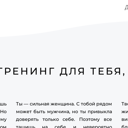
va
Д
th
ot
Fi
eh
va
ТРЕНИНГ ДЛЯ ТЕБЯ,
fi
eh
va
on
ешь
Ты — сильная женщина. С тобой рядом
Тв
pi
 Но
может быть мужчина, но ты привыкла
жи
ему
доверять только себе. Поэтому все
ви
th
дом
тащишь на себе и невероятно
б