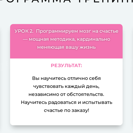
[T
eh
va
УРОК 2. Программируем мозг на счастье
[T
— мощная методика, кардинально
To
меняющая вашу жизнь
ot
РЕЗУЛЬТАТ:
О
Вы научитесь отлично себя
чувствовать каждый день,
независимо от обстоятельств.
Научитесь радоваться и испытывать
счастье по заказу!