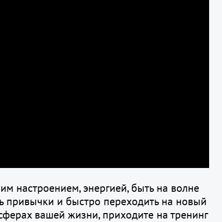
th
ot
th
ot
[.
eh
va
th
ot
Fi
оим настроением, энергией, быть на волне
kl
ть привычки и быстро переходить на новый
 сферах вашей жизни, приходите на тренинг
th