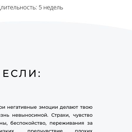
sh-idealnyj-recept/ [...]
лительность: 5 недель
ผลบอล
- ... [Trackback] [...] Find More on on
at Topic: eharitonova.ru/master-klass-pirog-
noshenij-vash-idealnyj-recept/ [...]
click this link here now
- ... [Trackback] [...]
nd More Info here to that Topic:
aritonova.ru/master-klass-pirog-otnoshenij-
sh-idealnyj-recept/ [...]
ปรึกษาคดี
- ... [Trackback] [...] Here you will
 ЕСЛИ:
nd 39669 additional Information on that Topic:
aritonova.ru/master-klass-pirog-otnoshenij-
sh-idealnyj-recept/ [...]
face exercise
- ... [Trackback] [...] Find More
 that Topic: eharitonova.ru/master-klass-
ои негативные эмоции делают твою
rog-otnoshenij-vash-idealnyj-recept/ [...]
знь невыносимой. Страхи, чувство
สล็อตเกาหลี
- ... [Trackback] [...] Find More to
ны, беспокойство, переживания за
at Topic: eharitonova.ru/master-klass-pirog-
лизких, предчувствие плохих