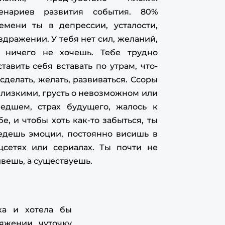
noshenij-vash-idealnyj-recept/ [...]
енариев развития события. 80%
Fortune Rabbit Brazil
- ... [Trackback] [...]
емени ты в депрессии, усталости,
nd More Info here to that Topic:
здражении. У тебя нет сил, желаний,
aritonova.ru/master-klass-pirog-otnoshenij-
 ничего не хочешь. Тебе трудно
sh-idealnyj-recept/ [...]
ставить себя вставать по утрам, что-
online pharmacy la abeja
- ... [Trackback] [...]
 сделать, желать, развиваться. Ссоры
ere you can find 47157 more Info to that Topic:
aritonova.ru/master-klass-pirog-otnoshenij-
близкими, грусть о невозможном или
sh-idealnyj-recept/ [...]
едшем, страх будущего, жалось к
read more
- ... [Trackback] [...] Read More Info
бе, и чтобы хоть как-то забыться, ты
re on that Topic: eharitonova.ru/master-klass-
едешь эмоции, постоянно висишь в
rog-otnoshenij-vash-idealnyj-recept/ [...]
цсетях или сериалах. Ты почти не
AsterDex
- ... [Trackback] [...] Read More on
вешь, а существуешь.
 that Topic: eharitonova.ru/master-klass-
rog-otnoshenij-vash-idealnyj-recept/ [...]
suzuran168
- ... [Trackback] [...] Here you can
а и хотела бы
nd 39813 more Info on that Topic:
яжении чуточку
aritonova.ru/master-klass-pirog-otnoshenij-