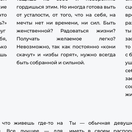
ot
кие
гордишься этим. Но иногда готова выть
сц
что
от усталости, от того, что на себя, на
вр
Fi
ь?»
мечты нет ни времени, ни сил. Быть
ра
eh
руг
женственной? Радоваться жизни?
ты
va
бя,
Получать желаемое легко?
за
ько
Невозможно, так как постоянно «кони
то
Th
eh
шь
скачут» и «избы горят», нужно всегда
с 
va
быть собранной и сильной.
уш
се
he
за
pi
со
жи
on
pi
 что живешь где-то на
Ты — обычная девушк
fi
и. Все лучшее — для
иметь в своем распор
eh