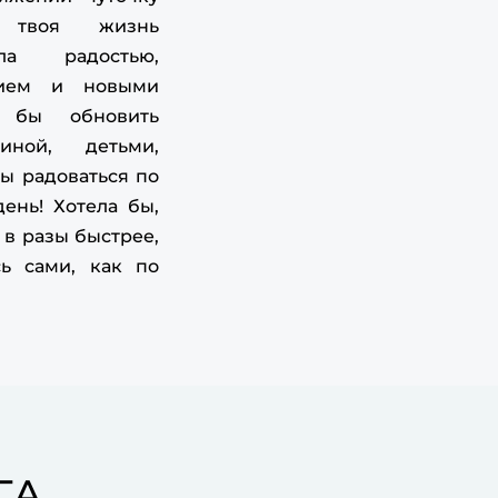
sh-idealnyj-recept/ [...]
ы твоя жизнь
เครื่องซีลสูญญากาศ
- ... [Trackback] [...] Read
ела радостью,
re Information here on that Topic:
твием и новыми
aritonova.ru/master-klass-pirog-otnoshenij-
а бы обновить
sh-idealnyj-recept/ [...]
ной, детьми,
ปั้มคนดูไลฟ์
- ... [Trackback] [...] Read More
ы радоваться по
formation here on that Topic:
ень! Хотела бы,
aritonova.ru/master-klass-pirog-otnoshenij-
 в разы быстрее,
sh-idealnyj-recept/ [...]
ь сами, как по
Xiao Xiao Kuai Bo
- ... [Trackback] [...] There
u can find 39905 additional Info to that Topic:
aritonova.ru/master-klass-pirog-otnoshenij-
sh-idealnyj-recept/ [...]
เว็บพนันออนไลน์เกาหลี
- ... [Trackback] [...] Read
re to that Topic: eharitonova.ru/master-klass-
rog-otnoshenij-vash-idealnyj-recept/ [...]
ГА
buy magic mushroom capsules
- ...