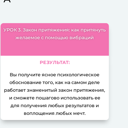
rackback] [...] Information to that Topic:
aritonova.ru/master-klass-pirog-otnoshenij-
sh-idealnyj-recept/ [...]
https://7k-casino-zerkalo.it.com
- ...
УРОК 3. Закон притяжения: как притянуть
rackback] [...] Find More Info here on that
желаемое с помощью вибраций
pic: eharitonova.ru/master-klass-pirog-
noshenij-vash-idealnyj-recept/ [...]
РЕЗУЛЬТАТ:
ставить комментарий
Вы получите ясное психологическое
Ваш адрес email не будет
обоснование того, как на самом деле
опубликован.
Обязательные
работает знаменитый закон притяжения,
поля помечены
*
и сможете пошагово использовать ее
Комментарий
*
для получения любых результатов и
воплощения любых мечт.