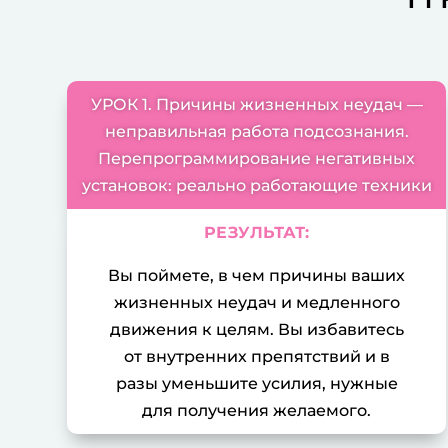
УРОК 1. Причины жизненных неудач —
неправильная работа подсознания.
Перепрограммирование негативных
установок: реально работающие техники
РЕЗУЛЬТАТ:
Вы поймете, в чем причины ваших
жизненных неудач и медленного
движения к целям. Вы избавитесь
от внутренних препятствий и в
разы уменьшите усилия, нужные
для получения желаемого.