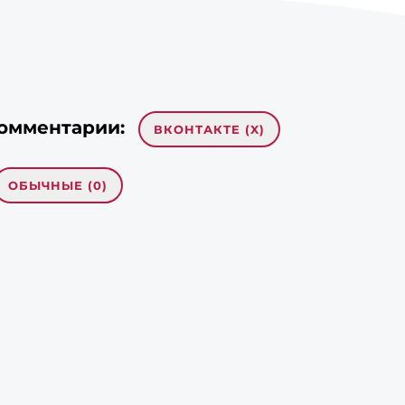
омментарии:
ВКОНТАКТЕ (
X
)
ОБЫЧНЫЕ (0)
 комментариев
рекбеки/Пинги
slot88 rtp
- ... [Trackback] [...] Find More to
at Topic: eharitonova.ru/master-klass-pirog-
noshenij-vash-idealnyj-recept/ [...]
buy cvv
- ... [Trackback] [...] Read More on to