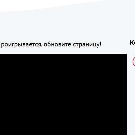
К
проигрывается, обновите страницу!
7
Т
th
ot