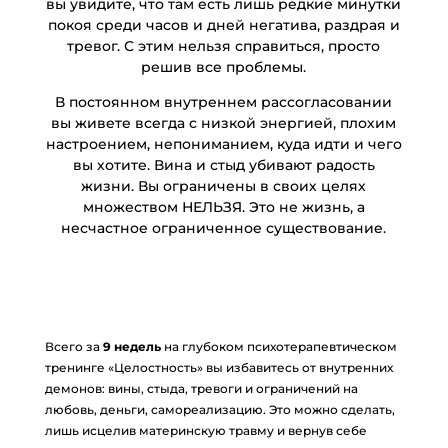
karpmana-i-kak-iz-nego-vybratsya/ [...]
вы увидите, что там есть лишь редкие минутки
покоя среди часов и дней негатива, раздрая и
look at this site
- ... [Trackback] [...] Find More on that Topic:
тревог. С этим нельзя справиться, просто
eharitonova.ru/chto-takoe-treugolnik-karpmana-i-kak-iz-nego-
решив все проблемы.
vybratsya/ [...]
В постоянном внутреннем рассогласовании
aksara178
- ... [Trackback] [...] Find More on on that Topic:
вы живете всегда с низкой энергией, плохим
eharitonova.ru/chto-takoe-treugolnik-karpmana-i-kak-iz-nego-
настроением, непониманием, куда идти и чего
vybratsya/ [...]
вы хотите. Вина и стыд убивают радость
pk789 สล็อต
жизни. Вы ограничены в своих целях
- ... [Trackback] [...] Read More Info here on that
множеством НЕЛЬЗЯ. Это не жизнь, а
Topic: eharitonova.ru/chto-takoe-treugolnik-karpmana-i-kak-iz-
несчастное ограниченное существование.
nego-vybratsya/ [...]
why not try this out
- ... [Trackback] [...] Read More to that
Topic: eharitonova.ru/chto-takoe-treugolnik-karpmana-i-kak-iz-
nego-vybratsya/ [...]
eduzz site oficial
- ... [Trackback] [...] Find More on that Topic:
Всего за
9 недель
на глубоком психотерапевтическом
eharitonova.ru/chto-takoe-treugolnik-karpmana-i-kak-iz-nego-
тренинге «Целостность» вы избавитесь от внутренних
демонов: вины, стыда, тревоги и ограничений на
vybratsya/ [...]
любовь, деньги, самореализацию. Это можно сделать,
safe escape from tarkov cheat
- ... [Trackback] [...] There you
лишь исцелив материнскую травму и вернув себе
will find 6526 more Info to that Topic: eharitonova.ru/chto-