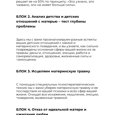
решает ее на 50% по принципу: «Зло узнано, зло
названо, зло не имеет больше силы».
БЛОК 2. Анализ детства и детских
отношений с матерью – тест глубины
проблемы
Здесь мы с вами проанализируем разные аспекты
ваших детских отношений с мамой и
материнского поведения, и вы узнаете, как сильно
повреждены основные сферы вашей жизни из-за
травмы: деньги, отношения, эмоции, работа и
самореализация, здоровье, жизненные силы и
самооценка.
БЛОК 3. Исцеляем материнскую травму
С помощью специальных психотерапевтических
техник мы с вами уберем материнскую травму и ее
последствия из вашей психики и всех сфер вашей
жизни. Очищая все искажения, мышление, эмоции,
поведение, вызванные травмой.
БЛОК 4. Отказ от идеальной матери и
ожидания любви