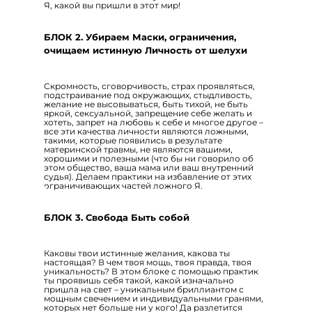
Я, какой вы пришли в этот мир!
БЛОК 2. Убираем Маски, ограничения,
очищаем истинную Личность от шелухи
Скромность, сговорчивость, страх проявляться,
подстраивание под окружающих, стыдливость,
желание не высовываться, быть тихой, не быть
яркой, сексуальной, запрещение себе желать и
хотеть, запрет на любовь к себе и многое другое –
все эти качества личности являются ложными,
такими, которые появились в результате
материнской травмы, не являются вашими,
хорошими и полезными (что бы ни говорило об
этом общество, ваша мама или ваш внутренний
судья). Делаем практики на избавление от этих
ограничивающих частей ложного Я.
БЛОК 3. Свобода Быть собой
Каковы твои истинные желания, какова ты
настоящая? В чем твоя мощь, твоя правда, твоя
уникальность? В этом блоке с помощью практик
ты проявишь себя такой, какой изначально
пришла на свет – уникальным бриллиантом с
мощным свечением и индивидуальными гранями,
которых нет больше ни у кого! Да разлетится