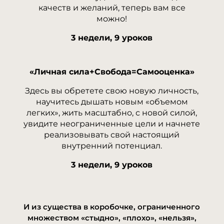
eharitonova.ru/chto-takoe-treugolnik-karpmana-i-kak-iz-nego-
качеств и желаний, теперь вам все
можно!
vybratsya/ [...]
pođi na
- ... [Trackback] [...] Find More here on that Topic:
3 недели, 9 уроков
eharitonova.ru/chto-takoe-treugolnik-karpmana-i-kak-iz-nego-
vybratsya/ [...]
giligiacollege.com
- ... [Trackback] [...] Find More Information
«Личная сила+Свобода=Самооценка»
here on that Topic: eharitonova.ru/chto-takoe-treugolnik-
Здесь вы обретете свою новую личность,
karpmana-i-kak-iz-nego-vybratsya/ [...]
научитесь дышать новым «объемом
diyala Uni
- ... [Trackback] [...] Info on that Topic:
легких», жить масштабно, с новой силой,
eharitonova.ru/chto-takoe-treugolnik-karpmana-i-kak-iz-nego-
увидите неограниченные цели и начнете
реализовывать свой настоящий
vybratsya/ [...]
внутренний потенциал.
mostbet aplikace
- ... [Trackback] [...] Information to that
Topic: eharitonova.ru/chto-takoe-treugolnik-karpmana-i-kak-iz-
3 недели, 9 уроков
nego-vybratsya/ [...]
pinco
- ... [Trackback] [...] There you will find 77026 more Info
to that Topic: eharitonova.ru/chto-takoe-treugolnik-karpmana-i-
И из существа в коробочке, ограниченного
kak-iz-nego-vybratsya/ [...]
множеством «стыдно», «плохо», «нельзя»,