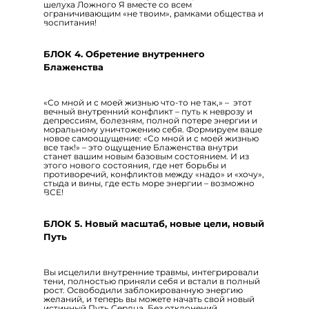
шелуха Ложного Я вместе со всем
ограничивающим «не твоим», рамками общества и
воспитания!
БЛОК 4. Обретение внутреннего
Блаженства
«Со мной и с моей жизнью что-то не так,» – этот
вечный внутренний конфликт – путь к неврозу и
депрессиям, болезням, полной потере энергии и
моральному уничтожению себя. Формируем ваше
новое самоощущение: «Со мной и с моей жизнью
все так!» – это ощущение Блаженства внутри
станет вашим новым базовым состоянием. И из
этого нового состояния, где нет борьбы и
противоречий, конфликтов между «надо» и «хочу»,
стыда и вины, где есть море энергии – возможно
ВСЕ!
БЛОК 5. Новый масштаб, новые цели, новый
Путь
Вы исцелили внутренние травмы, интегрировали
тени, полностью приняли себя и встали в полный
рост. Освободили заблокированную энергию
желаний, и теперь вы можете начать свой новый
истинный Путь Сердца. Без отклонений,