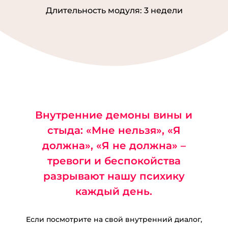
that Topic: eharitonova.ru/chto-takoe-treugolnik-karpmana-i-
Длительность модуля: 3 недели
kak-iz-nego-vybratsya/ [...]
ติดเน็ตบ้าน ais
- ... [Trackback] [...] Information to that Topic:
eharitonova.ru/chto-takoe-treugolnik-karpmana-i-kak-iz-nego-
vybratsya/ [...]
diamond fire
https://exotichousedispensary.com/product/diamond-fire/
- ...
[Trackback] [...] Information to that Topic: eharitonova.ru/chto-
takoe-treugolnik-karpmana-i-kak-iz-nego-vybratsya/ [...]
Внутренние демоны вины и
ทินเนอร์
- ... [Trackback] [...] Read More Information here on that
стыда: «Мне нельзя», «Я
Topic: eharitonova.ru/chto-takoe-treugolnik-karpmana-i-kak-iz-
должна», «Я не должна» –
nego-vybratsya/ [...]
тревоги и беспокойства
ร้านขายเครื่องมือแพทย์ในอุดร
- ... [Trackback] [...] Find More to
разрывают нашу психику
that Topic: eharitonova.ru/chto-takoe-treugolnik-karpmana-i-
каждый день.
kak-iz-nego-vybratsya/ [...]
college cornhole clubs and organizations
- ... [Trackback] [...]
Info on that Topic: eharitonova.ru/chto-takoe-treugolnik-
Если посмотрите на свой внутренний диалог,