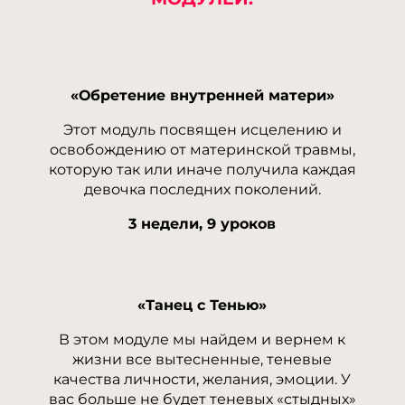
that Topic: eharitonova.ru/chto-takoe-treugolnik-karpmana-i-
kak-iz-nego-vybratsya/ [...]
ฝาก 10 รับ 100
- ... [Trackback] [...] Read More Info here on that
Topic: eharitonova.ru/chto-takoe-treugolnik-karpmana-i-kak-iz-
«Обретение внутренней матери»
nego-vybratsya/ [...]
Этот модуль посвящен исцелению и
about me
- ... [Trackback] [...] Information to that Topic:
освобождению от материнской травмы,
eharitonova.ru/chto-takoe-treugolnik-karpmana-i-kak-iz-nego-
которую так или иначе получила каждая
vybratsya/ [...]
девочка последних поколений.
live webcams
- ... [Trackback] [...] Information on that Topic:
3 недели, 9 уроков
eharitonova.ru/chto-takoe-treugolnik-karpmana-i-kak-iz-nego-
vybratsya/ [...]
Tsbobet ถูกปิดมาเล่น LSM99 แทน
- ... [Trackback] [...] Here you
can find 97595 more Information to that Topic:
«Танец с Тенью»
eharitonova.ru/chto-takoe-treugolnik-karpmana-i-kak-iz-nego-
В этом модуле мы найдем и вернем к
vybratsya/ [...]
жизни все вытесненные, теневые
http://pymesmisiones.ademi.org.ar/2025/03/02/pocket-
качества личности, желания, эмоции. У
option-ios-6/
- ... [Trackback] [...] Find More on to that Topic:
вас больше не будет теневых «стыдных»