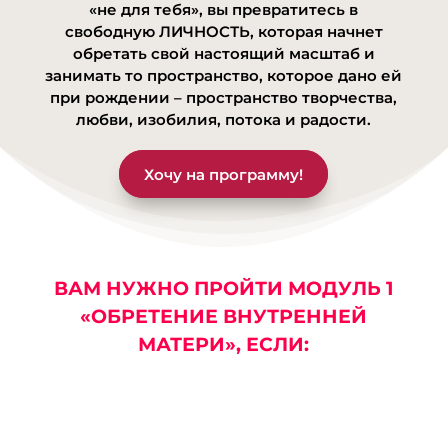
best seo company las vegas
- ... [Trackback] [...] Find More
«не для тебя», вы превратитесь в
свободную ЛИЧНОСТЬ, которая начнет
Information here to that Topic: eharitonova.ru/chto-takoe-
обретать свой настоящий масштаб и
treugolnik-karpmana-i-kak-iz-nego-vybratsya/ [...]
занимать то пространство, которое дано ей
при рождении – пространство творчества,
Оставить комментарий
любви, изобилия, потока и радости.
Ваш адрес email не будет опубликован.
Обязательные поля помечены
*
Хочу на программу!
ВАМ НУЖНО ПРОЙТИ МОДУЛЬ 1
«ОБРЕТЕНИЕ ВНУТРЕННЕЙ
МАТЕРИ», ЕСЛИ: