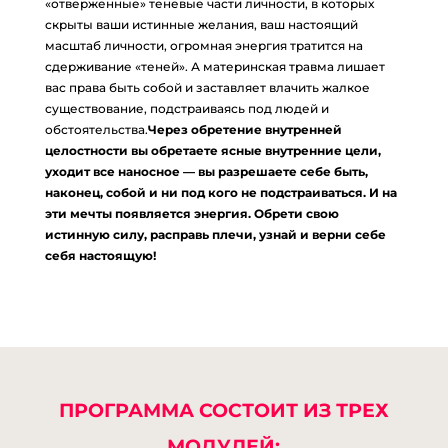
«отверженные» теневые части личности, в которых
takoe-treugolnik-karpmana-i-kak-iz-nego-vybratsya/ [...]
скрыты ваши истинные желания, ваш настоящий
масштаб личности, огромная энергия тратится на
buôn bán vũ khí
- ... [Trackback] [...] Find More here on that
сдерживание «теней». А материнская травма лишает
Topic: eharitonova.ru/chto-takoe-treugolnik-karpmana-i-kak-iz-
вас права быть собой и заставляет влачить жалкое
nego-vybratsya/ [...]
существование, подстраиваясь под людей и
Coblo
- ... [Trackback] [...] Read More on that Topic:
обстоятельства.
Через обретение внутренней
целостности вы обретаете ясные внутренние цели,
eharitonova.ru/chto-takoe-treugolnik-karpmana-i-kak-iz-nego-
уходит все наносное — вы разрешаете себе быть,
vybratsya/ [...]
наконец, собой и ни под кого не подстраиваться. И на
nemo168
- ... [Trackback] [...] Find More on on that Topic:
эти мечты появляется энергия. Обрети свою
eharitonova.ru/chto-takoe-treugolnik-karpmana-i-kak-iz-nego-
истинную силу, расправь плечи, узнай и верни себе
себя настоящую!
vybratsya/ [...]
바카라사이트 추천
- ... [Trackback] [...] There you will find 93199
additional Info on that Topic: eharitonova.ru/chto-takoe-
treugolnik-karpmana-i-kak-iz-nego-vybratsya/ [...]
อุปกรณ์ไอที
- ... [Trackback] [...] Find More on on that Topic:
eharitonova.ru/chto-takoe-treugolnik-karpmana-i-kak-iz-nego-
ПРОГРАММА СОСТОИТ ИЗ ТРЕХ
vybratsya/ [...]
ใช้บริการ agen saba sport กับ LSM99
- ... [Trackback] [...] Info on
МОДУЛЕЙ: