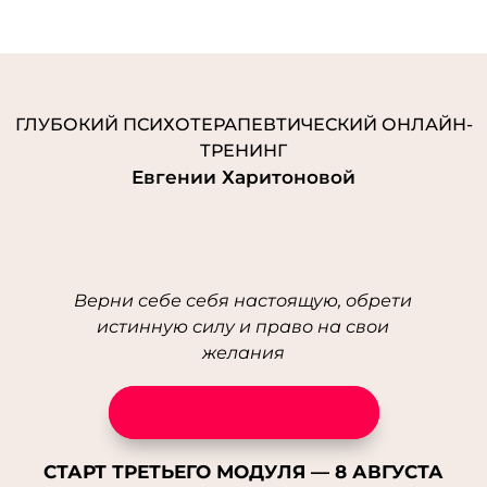
0 Комментариев
Трекбеки/Пинги
ГЛУБОКИЙ ПСИХОТЕРАПЕВТИЧЕСКИЙ ОНЛАЙН-
ตู้คอนโทรลสเเตนเลส
- ... [Trackback] [...] Find More on that Topic:
ТРЕНИНГ
eharitonova.ru/chto-takoe-treugolnik-karpmana-i-kak-iz-nego-
Евгении Харитоновой
vybratsya/ [...]
다시보기
- ... [Trackback] [...] Find More Information here on
that Topic: eharitonova.ru/chto-takoe-treugolnik-karpmana-i-
kak-iz-nego-vybratsya/ [...]
bergara b14r
Верни себе себя настоящую, обрети
- ... [Trackback] [...] Read More Information here
истинную силу и право на свои
to that Topic: eharitonova.ru/chto-takoe-treugolnik-karpmana-i-
желания
kak-iz-nego-vybratsya/ [...]
นำเข้าสินค้าจากจีน
- ... [Trackback] [...] Find More to that Topic:
Записаться на программу
eharitonova.ru/chto-takoe-treugolnik-karpmana-i-kak-iz-nego-
vybratsya/ [...]
Buy pounds of weed online
- ... [Trackback] [...] Read More on
СТАРТ ТРЕТЬЕГО МОДУЛЯ —
8 АВГУСТА