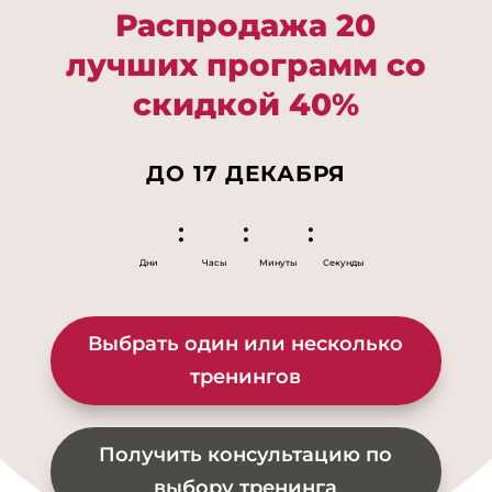
Распродажа 20
лучших программ со
скидкой 40%
ДО 17 ДЕКАБРЯ
:
:
:
Дни
Часы
Минуты
Секунды
Выбрать один или несколько
тренингов
Получить консультацию по
выбору тренинга