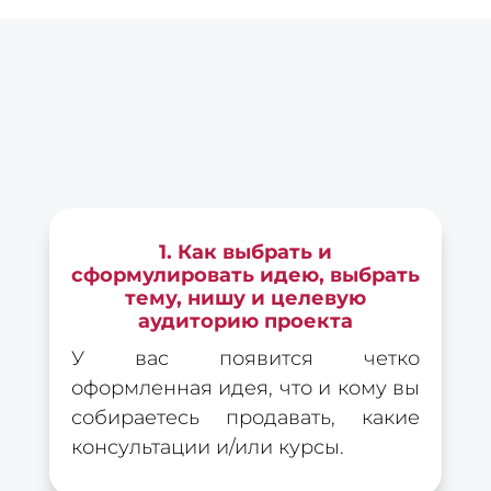
21150 additional Information on that Topic:
eharitonova.ru/kak-novichku-zarabotat-100-000-na-
svoix-znaniyax/ [...]
ยางยอย
- ... [Trackback] [...] Here you can find 60636
more Info to that Topic: eharitonova.ru/kak-novichku-
zarabotat-100-000-na-svoix-znaniyax/ [...]
booi казино играть бесплатно
- ... [Trackback] [...]
Find More on on that Topic: eharitonova.ru/kak-novichku-
1. Как выбрать и
zarabotat-100-000-na-svoix-znaniyax/ [...]
сформулировать идею, выбрать
тему, нишу и целевую
Оставить комментарий
аудиторию проекта
У вас появится четко
Ваш адрес email не будет опубликован.
Обязательные поля помечены
*
оформленная идея, что и кому вы
собираетесь продавать, какие
консультации и/или курсы.