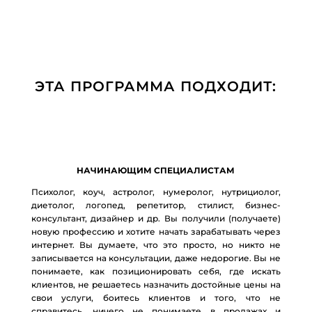
66534 more Info on that Topic: eharitonova.ru/kak-
novichku-zarabotat-100-000-na-svoix-znaniyax/ [...]
สล็อต888 วอเลท
- ... [Trackback] [...] Here you can find
76885 more Information to that Topic:
ЭТА ПРОГРАММА ПОДХОДИТ:
eharitonova.ru/kak-novichku-zarabotat-100-000-na-
svoix-znaniyax/ [...]
my profile
- ... [Trackback] [...] Find More to that Topic:
eharitonova.ru/kak-novichku-zarabotat-100-000-na-
svoix-znaniyax/ [...]
НАЧИНАЮЩИМ СПЕЦИАЛИСТАМ
free chat rooms
- ... [Trackback] [...] Information to that
Психолог, коуч, астролог, нумеролог, нутрициолог,
Topic: eharitonova.ru/kak-novichku-zarabotat-100-000-
диетолог, логопед, репетитор, стилист, бизнес-
na-svoix-znaniyax/ [...]
консультант, дизайнер и др. Вы получили (получаете)
Aviation Tire
- ... [Trackback] [...] Find More
новую профессию и хотите начать зарабатывать через
интернет. Вы думаете, что это просто, но никто не
Information here to that Topic: eharitonova.ru/kak-
записывается на консультации, даже недорогие. Вы не
novichku-zarabotat-100-000-na-svoix-znaniyax/ [...]
понимаете, как позиционировать себя, где искать
กล้องประชุม
- ... [Trackback] [...] Find More here on that
клиентов, не решаетесь назначить достойные цены на
свои услуги, боитесь клиентов и того, что не
Topic: eharitonova.ru/kak-novichku-zarabotat-100-000-
справитесь, ничего не понимаете в продажах и