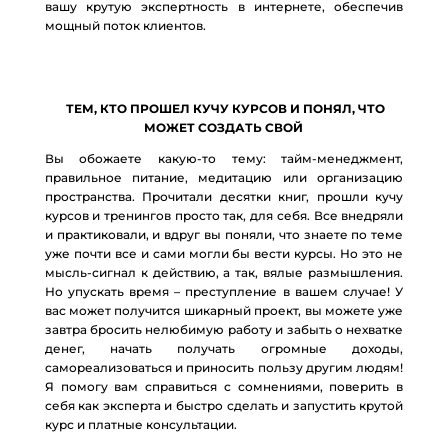
Read More Information here on that Topic:
вашу крутую экспертность в интернете, обеспечив
мощный поток клиентов.
eharitonova.ru/kak-novichku-zarabotat-100-000-na-
svoix-znaniyax/ [...]
Verloskundigen Kampen
- ... [Trackback] [...] Read
More here to that Topic: eharitonova.ru/kak-novichku-
ТЕМ, КТО ПРОШЕЛ КУЧУ КУРСОВ И ПОНЯЛ, ЧТО
МОЖЕТ СОЗДАТЬ СВОЙ
zarabotat-100-000-na-svoix-znaniyax/ [...]
Вы обожаете какую-то тему: тайм-менеджмент,
กำจัดปลวก ภูเก็ต
- ... [Trackback] [...] Find More Info here
правильное питание, медитацию или организацию
on that Topic: eharitonova.ru/kak-novichku-zarabotat-
пространства. Прочитали десятки книг, прошли кучу
100-000-na-svoix-znaniyax/ [...]
курсов и тренингов просто так, для себя. Все внедряли
и практиковали, и вдруг вы поняли, что знаете по теме
Habanero พริกที่เผ็ดสุดในโลกสู่ค่ายสล็อตสุดแซ่บ
- ...
уже почти все и сами могли бы вести курсы. Но это не
[Trackback] [...] Find More to that Topic:
мысль-сигнал к действию, а так, вялые размышления.
eharitonova.ru/kak-novichku-zarabotat-100-000-na-
Но упускать время – преступление в вашем случае! У
вас может получится шикарный проект, вы можете уже
svoix-znaniyax/ [...]
завтра бросить нелюбимую работу и забыть о нехватке
https://onlajnlotoklub.fun/
- ... [Trackback] [...] There
денег, начать получать огромные доходы,
самореализоваться и приносить пользу другим людям!
you can find 89224 more Information to that Topic:
Я помогу вам справиться с сомнениями, поверить в
eharitonova.ru/kak-novichku-zarabotat-100-000-na-
себя как эксперта и быстро сделать и запустить крутой
svoix-znaniyax/ [...]
курс и платные консультации.
sabaibet168
- ... [Trackback] [...] There you can find