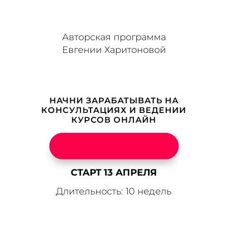
Трекбеки/Пинги
ระบบ ERP
- ... [Trackback] [...] Read More Info here on
Авторская программа
that Topic: eharitonova.ru/kak-novichku-zarabotat-100-
Евгении Харитоновой
000-na-svoix-znaniyax/ [...]
ต่อผมแท้
- ... [Trackback] [...] Find More to that Topic:
eharitonova.ru/kak-novichku-zarabotat-100-000-na-
svoix-znaniyax/ [...]
НАЧНИ ЗАРАБАТЫВАТЬ НА
T-ibcbet99 เว็บเดิมพันครบวงจร
- ... [Trackback] [...] Read
КОНСУЛЬТАЦИЯХ И ВЕДЕНИИ
More to that Topic: eharitonova.ru/kak-novichku-
КУРСОВ ОНЛАЙН
zarabotat-100-000-na-svoix-znaniyax/ [...]
dark168
- ... [Trackback] [...] Read More here to that
Записаться в программу
Topic: eharitonova.ru/kak-novichku-zarabotat-100-000-
na-svoix-znaniyax/ [...]
СТАРТ 13 АПРЕЛЯ
best diet
- ... [Trackback] [...] Read More Information
Длительность: 10 недель
here on that Topic: eharitonova.ru/kak-novichku-
zarabotat-100-000-na-svoix-znaniyax/ [...]
ติดเน็ตบ้าน เอไอเอส
- ... [Trackback] [...] There you can find