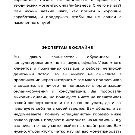
na-svoix-znaniyax/ [...]
технических моментах онлайн-бизнеса. С чего начать?
เช่าเครื่องปั่นไฟกระบี่
- ... [Trackback] [...] Find More on
Вам нужны четкие шаги, как прийти к хорошим
заработкам, и поддержка, чтобы вы не сошли с
that Topic: eharitonova.ru/kak-novichku-zarabotat-100-
намеченного пути!
000-na-svoix-znaniyax/ [...]
online casino
- ... [Trackback] [...] Read More here on
that Topic: eharitonova.ru/kak-novichku-zarabotat-100-
ЭКСПЕРТАМ В ОФЛАЙНЕ
000-na-svoix-znaniyax/ [...]
Вы давно занимаетесь обучением и
จดแจ้ง อย ออนไลน์
- ... [Trackback] [...] Here you will find
консультированием, но «вживую», офлайн. У вас много
35869 more Info to that Topic: eharitonova.ru/kak-
клиентов и позитивных отзывов о работе, неплохой
novichku-zarabotat-100-000-na-svoix-znaniyax/ [...]
денежный поток. Но вы ничего не смыслите в
продвижении через интернет. У вас мало подписчиков
fvg คือ
- ... [Trackback] [...] Find More here on that
в соцсетях, вы ничего не понимаете в организации
Topic: eharitonova.ru/kak-novichku-zarabotat-100-000-
онлайн-обучения и консультаций. Вы пробовали
выходить онлайн, но почему-то никто не впечатлился
na-svoix-znaniyax/ [...]
вашей экспертностью и не начал покупать, да и вы
Sweet Bonanza
- ... [Trackback] [...] Read More
чувствуете себя не в своей тарелке. Вам обидно, и вы
Information here on that Topic: eharitonova.ru/kak-
недоумеваете, почему «специалисты» гораздо ниже
вашего уровня продают в интернете на миллионы, а у
novichku-zarabotat-100-000-na-svoix-znaniyax/ [...]
вас никак не получается выйти на онлайн-рынок. Вам
Al-Yarmok University College 1
- ... [Trackback] [...]
нужно, чтобы кто-то четко научил вас монетизировать