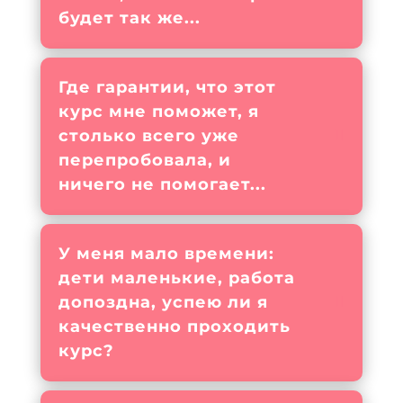
будет так же...
Где гарантии, что этот
курс мне поможет, я
столько всего уже
перепробовала, и
ничего не помогает...
У меня мало времени:
дети маленькие, работа
допоздна, успею ли я
качественно проходить
курс?