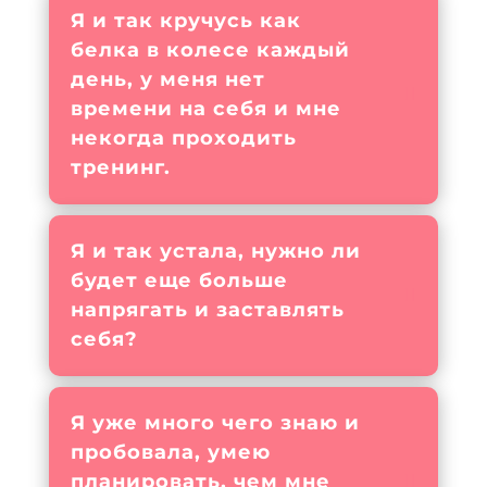
Я и так кручусь как
белка в колесе каждый
день, у меня нет
времени на себя и мне
некогда проходить
тренинг.
Я и так устала, нужно ли
будет еще больше
напрягать и заставлять
себя?
Я уже много чего знаю и
пробовала, умею
планировать, чем мне