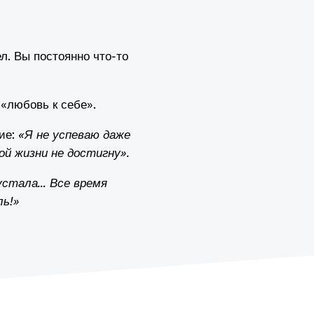
л. Вы постоянно что-то
 «любовь к себе».
ние:
«Я не успеваю даже
ой жизни не достигну».
 устала… Все время
ль!»