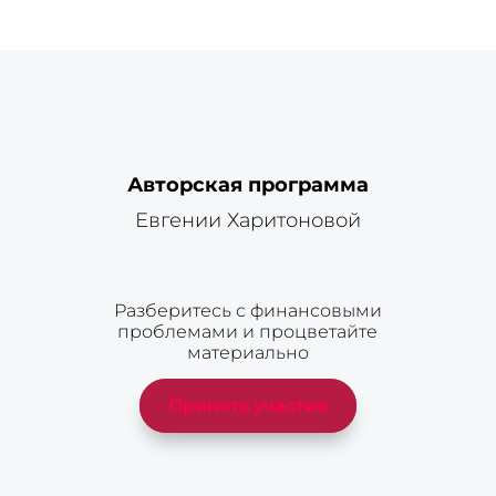
0 Комментариев
Трекбеки/Пинги
Jaxx Liberty
- ... [Trackback] [...] Info on that Topic:
eharitonova.ru/neochevidnye-zakony-deneg-dlya-ispolneniya-
Авторская программа
tvoix-samyx-goryachix-zhelanij/ [...]
nude girls webcams
- ... [Trackback] [...] Info to that Topic:
Евгении Харитоновой
eharitonova.ru/neochevidnye-zakony-deneg-dlya-ispolneniya-
tvoix-samyx-goryachix-zhelanij/ [...]
live models
- ... [Trackback] [...] Information on that Topic:
Разберитесь с финансовыми
eharitonova.ru/neochevidnye-zakony-deneg-dlya-ispolneniya-
проблемами и процветайте
материально
tvoix-samyx-goryachix-zhelanij/ [...]
URL
- ... [Trackback] [...] There you will find 42277 more Infos:
Принять участие
eharitonova.ru/neochevidnye-zakony-deneg-dlya-ispolneniya-
tvoix-samyx-goryachix-zhelanij/trackback/ [...]
บุหรี่นอก
- ... [Trackback] [...] Find More Info here to that Topic: