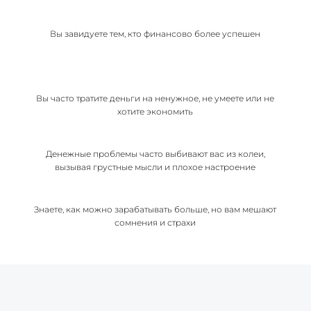
on that Topic: eharitonova.ru/neochevidnye-zakony-deneg-dlya-
Вы завидуете тем, кто финансово более успешен
ispolneniya-tvoix-samyx-goryachix-zhelanij/ [...]
ตู้ล่าม
- ... [Trackback] [...] Read More Information here to that
Topic: eharitonova.ru/neochevidnye-zakony-deneg-dlya-
ispolneniya-tvoix-samyx-goryachix-zhelanij/ [...]
Вы часто тратите деньги на ненужное, не умеете или не
essentials
- ... [Trackback] [...] Here you will find 57429 more
хотите экономить
Information to that Topic: eharitonova.ru/neochevidnye-zakony-
deneg-dlya-ispolneniya-tvoix-samyx-goryachix-zhelanij/ [...]
Денежные проблемы часто выбивают вас из колеи,
av
- ... [Trackback] [...] Find More here to that Topic:
вызывая грустные мысли и плохое настроение
eharitonova.ru/neochevidnye-zakony-deneg-dlya-ispolneniya-
tvoix-samyx-goryachix-zhelanij/ [...]
Знаете, как можно зарабатывать больше, но вам мешают
Tech entrepreneur Alexander Debelov
- ... [Trackback] [...]
сомнения и страхи
Read More on that Topic: eharitonova.ru/neochevidnye-zakony-
deneg-dlya-ispolneniya-tvoix-samyx-goryachix-zhelanij/ [...]
Snabb affär – bilen hämtas och betalas
- ... [Trackback] [...]
Read More Information here to that Topic:
eharitonova.ru/neochevidnye-zakony-deneg-dlya-ispolneniya-