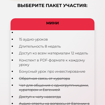
ВЫБЕРИТЕ ПАКЕТ УЧАСТИЯ:
МИНИ
15 аудио-уроков
Длительность 8 недель
Доступ ко всем материалам 12 недель
Конспект в PDF-формате к каждому
уроку
Бонусный урок про инвестирование
Обратная связь от куратора
Чат для общения с одногруппницами,
куратором и Евгенией
Доступ к чату навсегда
Аудио-ответы на вопросы от Евгении в