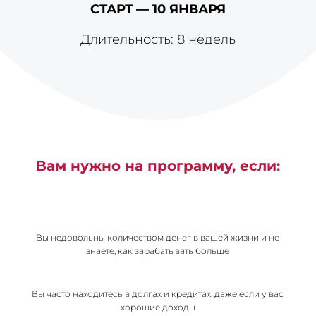
eharitonova.ru/neochevidnye-zakony-deneg-dlya-ispolneniya-
СТАРТ — 10 ЯНВАРЯ
tvoix-samyx-goryachix-zhelanij/ [...]
Длительность: 8 недель
ที่ดินเขาใหญ่
- ... [Trackback] [...] Info on that Topic:
eharitonova.ru/neochevidnye-zakony-deneg-dlya-ispolneniya-
tvoix-samyx-goryachix-zhelanij/ [...]
ไอบีซีเบ็ต มีกีฬาให้เล่นครบ
- ... [Trackback] [...] Info on that Topic:
eharitonova.ru/neochevidnye-zakony-deneg-dlya-ispolneniya-
tvoix-samyx-goryachix-zhelanij/ [...]
mostbet aplikace
- ... [Trackback] [...] Find More Information
Вам нужно на программу, если:
here on that Topic: eharitonova.ru/neochevidnye-zakony-deneg-
dlya-ispolneniya-tvoix-samyx-goryachix-zhelanij/ [...]
Aviator slot online
- ... [Trackback] [...] Info on that Topic:
eharitonova.ru/neochevidnye-zakony-deneg-dlya-ispolneniya-
Вы недовольны количеством денег в вашей жизни и не
tvoix-samyx-goryachix-zhelanij/ [...]
знаете, как зарабатывать больше
หนังโป๊
- ... [Trackback] [...] Here you will find 46342 additional
Info to that Topic: eharitonova.ru/neochevidnye-zakony-deneg-
Вы часто находитесь в долгах и кредитах, даже если у вас
dlya-ispolneniya-tvoix-samyx-goryachix-zhelanij/ [...]
хорошие доходы
learn more about us
- ... [Trackback] [...] Read More Info here