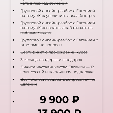
чате в период обучения
Групповой онлайн-разбор с Евгенией
на тему «Как увеличить доход быстро»
Групповой онлайн-разбор с Евгенией
на тему «Как начать зарабатывать на
любимом деле»
Групповой онлайн-разбор с Евгенией с
ответами на вопросы
Сертификат о прохождении курса
3 месяца поддержки в подарок
Личное наставничество Евгении — 12
коуч-сессий и постоянная поддержка
Возможность задавать вопросы лично
Евгении
9 900 ₽
13.900 ₽