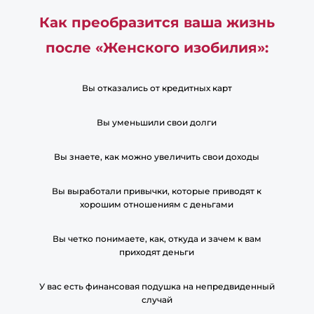
tvoix-samyx-goryachix-zhelanij/ [...]
Как преобразится ваша жизнь
beteazy24
- ... [Trackback] [...] Information to that Topic:
после «Женского изобилия»:
eharitonova.ru/neochevidnye-zakony-deneg-dlya-ispolneniya-
tvoix-samyx-goryachix-zhelanij/ [...]
Cherry Gaming รวมทุกความคลาสสิกของคาสิโน เล่นได้ที่ Lsm99
-
Вы отказались от кредитных карт
... [Trackback] [...] Here you can find 77587 more Information on
that Topic: eharitonova.ru/neochevidnye-zakony-deneg-dlya-
Вы уменьшили свои долги
ispolneniya-tvoix-samyx-goryachix-zhelanij/ [...]
Вы знаете, как можно увеличить свои доходы
หวย
- ... [Trackback] [...] Read More on that Topic:
eharitonova.ru/neochevidnye-zakony-deneg-dlya-ispolneniya-
Вы выработали привычки, которые приводят к
tvoix-samyx-goryachix-zhelanij/ [...]
хорошим отношениям с деньгами
https://promokod-888starz.it.com
- ... [Trackback] [...] Find
More to that Topic: eharitonova.ru/neochevidnye-zakony-
Вы четко понимаете, как, откуда и зачем к вам
deneg-dlya-ispolneniya-tvoix-samyx-goryachix-zhelanij/ [...]
приходят деньги
elevatorservice.kz
- ... [Trackback] [...] Find More Info here on
that Topic: eharitonova.ru/neochevidnye-zakony-deneg-dlya-
У вас есть финансовая подушка на непредвиденный
случай
ispolneniya-tvoix-samyx-goryachix-zhelanij/ [...]