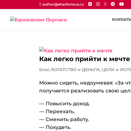
author@eharitonova.ru
КОНТАКТ
Как легко прийти к мечте
Блог
,
БОГАТСТВО и ДЕНЬГИ
,
ЦЕЛИ и ИС
Можно сидеть, недоумевая: «За что
получается реализовать свою цель 
— Повысить доход.
— Переехать.
— Сменить работу.
— Похудеть.