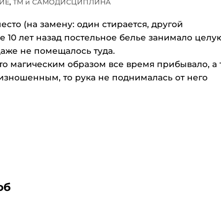
ИЕ
,
ТМ и САМОДИСЦИПЛИНА
есто (на замену: один стирается, другой
ще 10 лет назад постельное белье занимало целу
даже не помещалось туда.
то магическим образом все время прибывало, а 
изношенным, то рука не поднималась от него
об