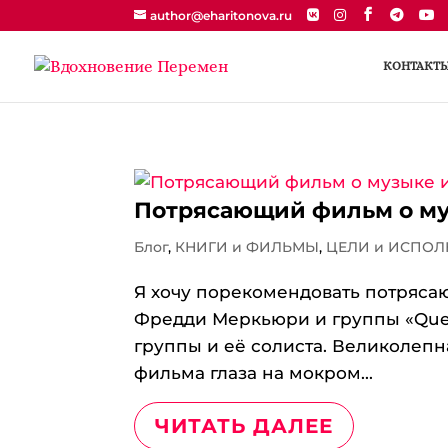
author@eharitonova.ru
КОНТАКТ
Потрясающий фильм о муз
Блог
,
КНИГИ и ФИЛЬМЫ
,
ЦЕЛИ и ИСПО
Я хочу порекомендовать потряса
Фредди Меркьюри и группы «Quee
группы и её солиста. Великолепн
фильма глаза на мокром...
ЧИТАТЬ ДАЛЕЕ