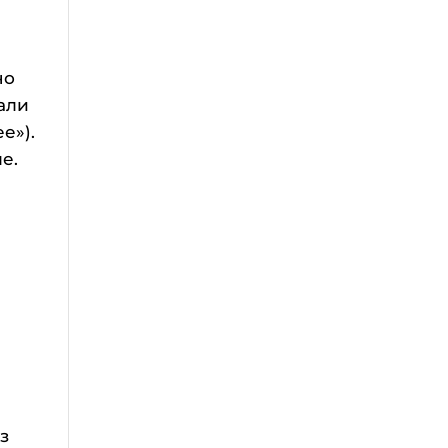
но
али
е»).
е.
з