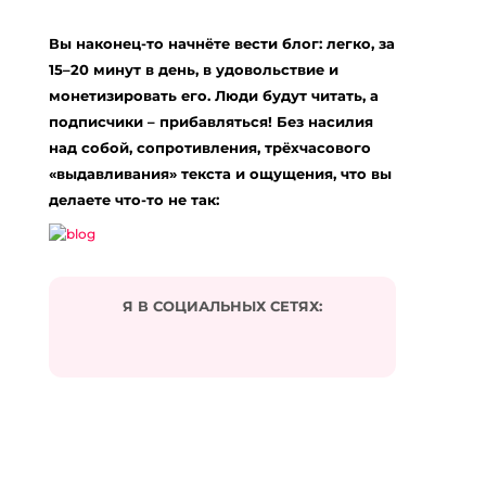
Ваш адрес email не будет опубликован.
Вы наконец-то начнёте вести блог: легко, за
Обязательные поля помечены
*
15–20 минут в день, в удовольствие и
Комментарий
*
монетизировать его. Люди будут читать, а
подписчики – прибавляться! Без насилия
над собой, сопротивления, трёхчасового
«выдавливания» текста и ощущения, что вы
делаете что-то не так:
Я В СОЦИАЛЬНЫХ СЕТЯХ:
Подписаться на комментарии по e-mail
Имя
*
Email
*