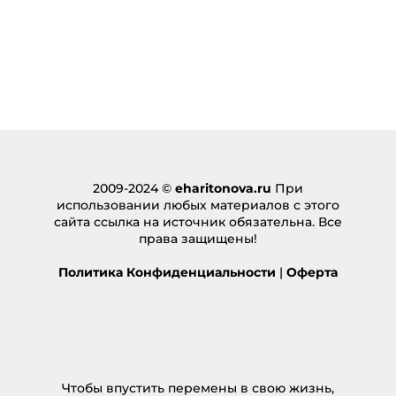
789BET
:
05.01.2025 в 15:22
… [Trackback]
[…] Find More Info here on that Topic:
eharitonova.ru/chto-takoe-ambivalentnye-
chuvstva/ […]
Ответить
pg168
:
09.04.2025 в 10:41
2009-2024 ©
eharitonova.ru
При
использовании любых материалов с этого
… [Trackback]
сайта ссылка на источник обязательна. Все
[…] Here you will find 15229 additional Information
права защищены!
on that Topic: eharitonova.ru/chto-takoe-
ambivalentnye-chuvstva/ […]
Политика Конфиденциальности
|
Оферта
Ответить
Lowara
:
22.04.2025 в 13:26
… [Trackback]
Чтобы впустить перемены в свою жизнь,
[…] Read More Info here to that Topic: