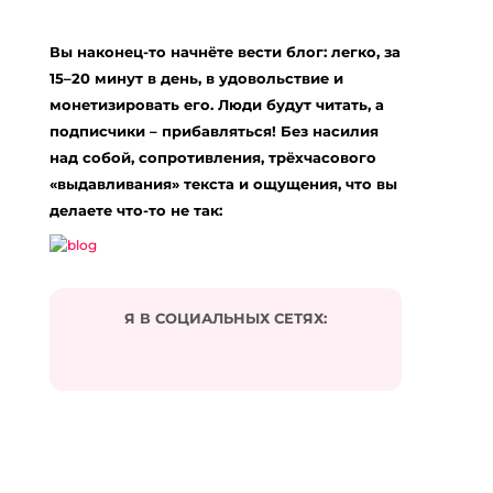
амбивалентные чувства?”»
Вы наконец-то начнёте вести блог: легко, за
medicamente pentru ficat
:
24.01.2024 в 18:38
15–20 минут в день, в удовольствие и
… [Trackback]
монетизировать его. Люди будут читать, а
подписчики – прибавляться! Без насилия
[…] Here you can find 25499 additional Information
to that Topic: eharitonova.ru/chto-takoe-
над собой, сопротивления, трёхчасового
ambivalentnye-chuvstva/ […]
«выдавливания» текста и ощущения, что вы
Ответить
делаете что-то не так:
โคมไฟ
:
30.05.2024 в 07:25
… [Trackback]
Я В СОЦИАЛЬНЫХ СЕТЯХ:
[…] Here you can find 59628 additional Info to that
Topic: eharitonova.ru/chto-takoe-ambivalentnye-
chuvstva/ […]
Ответить
คลินิกปลูกผม นครสวรรค์
:
26.07.2024 в 08:00
… [Trackback]