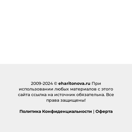
visor overwatch cheating
:
28.03.2025 в 21:01
… [Trackback]
[…] Information to that Topic: eharitonova.ru/film-
krolichya-nora/ […]
Ответить
แว่นตากันแดดผู้ชาย
:
22.04.2025 в 04:01
… [Trackback]
[…] Read More on to that Topic:
eharitonova.ru/film-krolichya-nora/ […]
2009-2024 ©
eharitonova.ru
При
использовании любых материалов с этого
Ответить
сайта ссылка на источник обязательна. Все
права защищены!
melbet casino app
:
09.05.2025 в 17:08
Политика Конфиденциальности
|
Оферта
… [Trackback]
[…] Information to that Topic: eharitonova.ru/film-
krolichya-nora/ […]