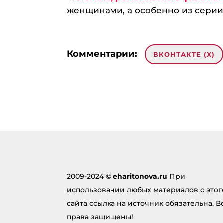
женщинами, а особенно из серии: 
Комментарии:
ВКОНТАКТЕ (
X
)
0 комментариев на «“Фильмы с
Browning A5
:
11.02.2024 в 05:30
… [Trackback]
[…] There you can find 6
eharitonova.ru/filmy-sen
2009-2024 ©
eharitonova.ru
При
Ответить
использовании любых материалов с этог
сайта ссылка на источник обязательна. В
права защищены!
microdose mushroom si