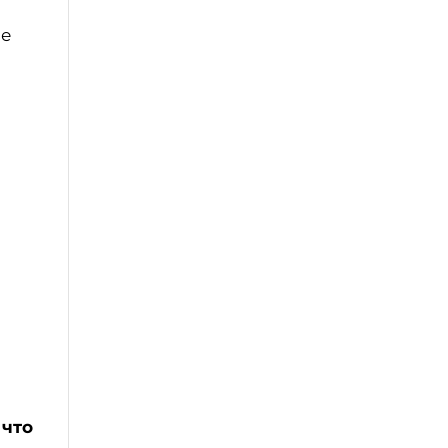
ые
 что