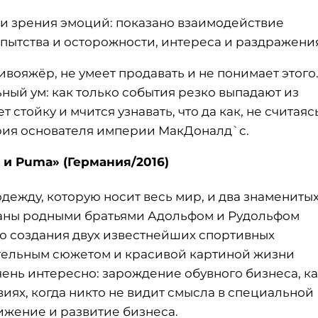
ки зрения эмоций: показано взаимодействие
пытства и осторожности, интереса и раздражени
вояжёр, не умеет продавать и не понимает этого.
ный ум: как только события резко выпадают из
стойку и мчится узнавать, что да как, не считаяс
ория основателя империи МакДоналд`с.
s и Puma» (Германия/2016)
 одежду, которую носит весь мир, и два знамениты
ваны родными братьями Адольфом и Рудольфом
ию создания двух известнейших спортивных
ательным сюжетом и красивой картиной жизни
ень интересно: зарождение обувного бизнеса, к
виях, когда никто не видит смысла в специальной
вижение и развитие бизнеса.