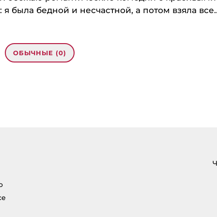
я была бедной и несчастной, а потом взяла все..
ОБЫЧНЫЕ (0)
ентября”»
5435 more Info on that Topic:
Ч
tyabrya/ […]
о
се
ze,
: