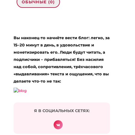
ОБЫЧНЫЕ (0)
0 комментариев на «“Как меня бросало
в противоположные стороны в
отношении денег”»
Вы наконец-то начнёте вести блог: легко, за
15–20 минут в день, в удовольствие и
สล็อตออนไลน์ เว็บตรงไม่ผ่านเอเย่นต์
:
монетизировать его. Люди будут читать, а
14.12.2023 в 02:56
… [Trackback]
подписчики – прибавляться! Без насилия
над собой, сопротивления, трёхчасового
[…] Here you can find 31814 additional Information
«выдавливания» текста и ощущения, что вы
to that Topic: eharitonova.ru/kak-menya-brosalo-
v-protivopolozhnye-storony-v-otnoshenii-deneg/
делаете что-то не так:
[…]
Ответить
วิเคราะห์บอลวันนี้
:
Я В СОЦИАЛЬНЫХ СЕТЯХ:
17.02.2024 в 16:16
… [Trackback]
[…] Find More to that Topic: eharitonova.ru/kak-
menya-brosalo-v-protivopolozhnye-storony-v-