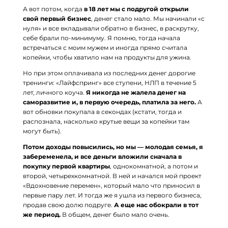
А вот потом, когда
в 18 лет мы с подругой открыли
свой первый бизнес
, денег стало мало. Мы начинали «с
нуля» и все вкладывали обратно в бизнес, в раскрутку,
себе брали по-минимуму. Я помню, тогда начала
встречаться с моим мужем и иногда прямо считала
копейки, чтобы хватило нам на продукты для ужина.
Но при этом оплачивала из последних денег дорогие
тренинги: «Лайфспринг» все ступени, НЛП в течение 5
лет, личного коуча.
Я никогда не жалела денег на
саморазвитие и, в первую очередь, платила за него.
А
вот обновки покупала в секондах (кстати, тогда и
распознала, насколько крутые вещи за копейки там
могут быть).
Потом доходы повысились, но мы — молодая семья, я
забеременела, и все деньги вложили сначала в
покупку первой квартиры
, однокомнатной, а потом и
второй, четырехкомнатной. В ней и начался мой проект
«Вдохновение перемен», который мало что приносил в
первые пару лет. И тогда же я ушла из первого бизнеса,
продав свою долю подруге.
А еще нас обокрали в тот
же период.
В общем, денег было мало очень.