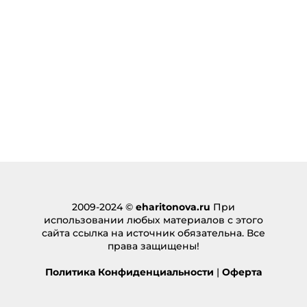
fuck boy 2024
:
15.10.2024 в 03:37
… [Trackback]
[…] Find More on on that Topic: eharitonova.ru/kak-
menya-brosalo-v-protivopolozhnye-storony-v-
otnoshenii-deneg/ […]
Ответить
lost vape
:
24.10.2024 в 05:19
… [Trackback]
[…] Find More here on that Topic:
eharitonova.ru/kak-menya-brosalo-v-
2009-2024 ©
eharitonova.ru
При
protivopolozhnye-storony-v-otnoshenii-deneg/ […]
использовании любых материалов с этого
сайта ссылка на источник обязательна. Все
Ответить
права защищены!
บาคาร่าเกาหลี
:
Политика Конфиденциальности
|
Оферта
23.11.2024 в 08:39
… [Trackback]