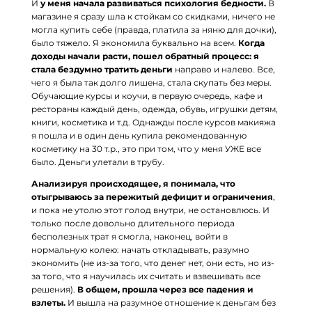
И
у меня начала развиваться психология бедности.
В
магазине я сразу шла к стойкам со скидками, ничего не
могла купить себе (правда, платила за няню для дочки),
было тяжело. Я экономила буквально на всем.
Когда
доходы начали расти, пошел обратный процесс: я
стала бездумно тратить деньги
направо и налево. Все,
чего я была так долго лишена, стала скупать без меры.
Обучающие курсы и коучи, в первую очередь, кафе и
рестораны каждый день, одежда, обувь, игрушки детям,
книги, косметика и т.д. Однажды после курсов макияжа
я пошла и в один день купила рекомендованную
косметику на 30 т.р., это при том, что у меня УЖЕ все
было. Деньги улетали в трубу.
Анализируя происходящее, я понимала, что
отыгрываюсь за пережитый дефицит и ограничения
,
и пока не утолю этот голод внутри, не остановлюсь. И
только после довольно длительного периода
бесполезных трат я смогла, наконец, войти в
нормальную колею: начать откладывать, разумно
экономить (не из-за того, что денег нет, они есть, но из-
за того, что я научилась их считать и взвешивать все
решения).
В общем, прошла через все падения и
взлеты.
И вышла на разумное отношение к деньгам без