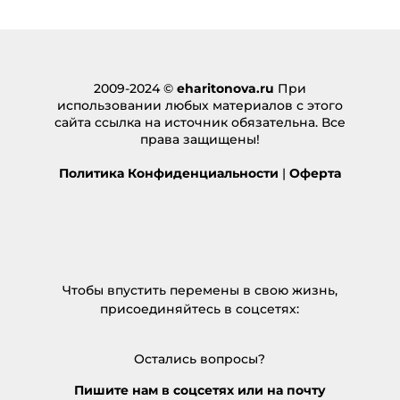
REC1688
:
26.02.2025 в 03:57
… [Trackback]
2009-2024 ©
eharitonova.ru
При
[…] Here you will find 90848 additional Info to that
использовании любых материалов с этого
Topic: eharitonova.ru/kak-perejti-na-novyj-uroven-
сайта ссылка на источник обязательна. Все
zhizni/ […]
права защищены!
Ответить
Политика Конфиденциальности
|
Оферта
BAU_2025
:
01.03.2025 в 17:22
… [Trackback]
[…] Information to that Topic: eharitonova.ru/kak-
perejti-na-novyj-uroven-zhizni/ […]
Чтобы впустить перемены в свою жизнь,
Ответить
присоединяйтесь в соцсетях:
هزینه تماس با تایلند
:
12.03.2025 в 19:13
Остались вопросы?
… [Trackback]
Пишите нам в соцсетях или на почту