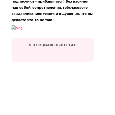
подписчики – прибавляться! Без насилия
[…] Info on that Topic: eharitonova.ru/kak-perejti-
na-novyj-uroven-zhizni/ […]
над собой, сопротивления, трёхчасового
«выдавливания» текста и ощущения, что вы
Ответить
делаете что-то не так:
DevOps Consulting Company
:
27.03.2024 в 09:56
… [Trackback]
[…] Find More to that Topic: eharitonova.ru/kak-
Я В СОЦИАЛЬНЫХ СЕТЯХ:
perejti-na-novyj-uroven-zhizni/ […]
Ответить
אחסון אתרים וורדפרס
:
21.07.2024 в 02:53
… [Trackback]
[…] Find More Info here to that Topic:
eharitonova.ru/kak-perejti-na-novyj-uroven-zhizni/
[…]
Ответить
đánh bom liều chết
: