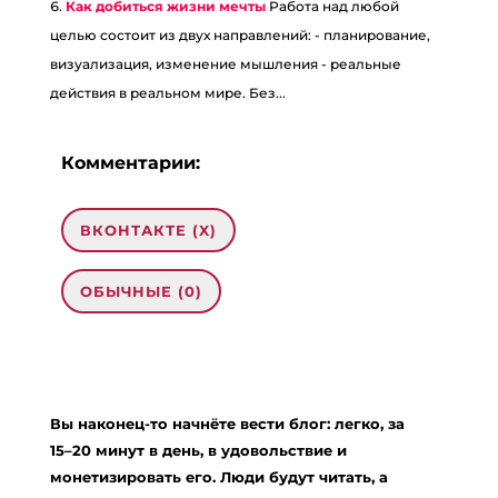
Как добиться жизни мечты
Работа над любой
целью состоит из двух направлений: - планирование,
визуализация, изменение мышления - реальные
действия в реальном мире. Без...
Комментарии:
ВКОНТАКТЕ (
X
)
ОБЫЧНЫЕ (0)
0 комментариев на «“Как перейти на
новый уровень жизни”»
Вы наконец-то начнёте вести блог: легко, за
เกม 3D
:
03.03.2024 в 03:15
15–20 минут в день, в удовольствие и
… [Trackback]
монетизировать его. Люди будут читать, а