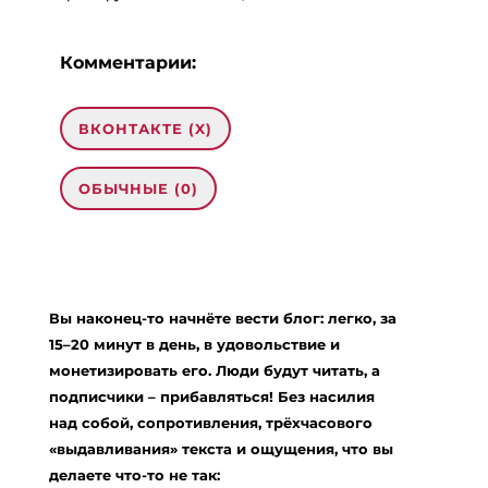
Комментарии:
ВКОНТАКТЕ (
X
)
ОБЫЧНЫЕ (0)
Добавить комментарий
Ваш адрес email не будет опубликован.
Вы наконец-то начнёте вести блог: легко, за
Обязательные поля помечены
*
15–20 минут в день, в удовольствие и
Комментарий
*
монетизировать его. Люди будут читать, а
подписчики – прибавляться! Без насилия
над собой, сопротивления, трёхчасового
«выдавливания» текста и ощущения, что вы
делаете что-то не так: