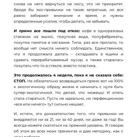
снова на него вернуться не могу, это не приоритет.
Вроде бы эко-привычки не такие затратные, но все
равно забирают внимание и время, и нужны
определенные усилия, чтобы делать, не забывать.
И прямо все пошло под откос:
кофе в одноразовых
стаканах на вынос, покупная вода, полуфабрикаты,
покупка пакетов в магазине. Типа, раз все пропало, то
вообще нет смысла ничего соблюдать. Единственное,
что я продолжала делать – складывать в ящики и
сдавать перерабатываемый мусор, а также старалась
покупать что-то в стекле, вместо пластика.
Это продолжалось 4 недели, пока я не сказала себе:
СТОП.
Не обязательно возвращаться прямо вот на 100%
к экологичному образу жизни и начинать с нуля быть
супер-экологичной. Но делай, что можешь! И опять
стала стараться. Пусть не идеально, но перфекционизм
«все или ничего» тут сильно мешает.
И, кстати, это доказательство того, что привычки не
внедряются ни за 21, ни за 40 дней, ни даже за год! Вы
всегда можете скатиться на прежний уровень. Я говорю
об этом во всех моих тренингах и даю методику, как с
этим работать.