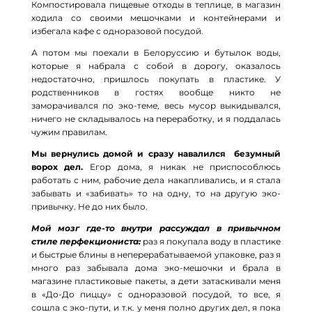
Компостировала пищевые отходы в теплице, в магазин
ходила со своими мешочками и контейнерами и
избегала кафе с одноразовой посудой.
А потом мы поехали в Белоруссию и бутылок воды,
которые я набрала с собой в дорогу, оказалось
недостаточно, пришлось покупать в пластике. У
родственников в гостях вообще никто не
заморачивался по эко-теме, весь мусор выкидывался,
ничего не складывалось на переработку, и я поддалась
чужим правилам.
Мы вернулись домой и сразу навалился безумный
ворох дел.
Егор дома, я никак не приспособлюсь
работать с ним, рабочие дела накапливались, и я стала
забывать и «забивать» то на одну, то на другую эко-
привычку. Не до них было.
Мой мозг где-то внутри рассуждал в привычном
стиле перфекциониста:
раз я покупала воду в пластике
и быстрые блины в неперерабатываемой упаковке, раз я
много раз забывала дома эко-мешочки и брала в
магазине пластиковые пакеты, а дети затаскивали меня
в «До-До пиццу» с одноразовой посудой, то все, я
сошла с эко-пути, и т.к. у меня полно других дел, я пока