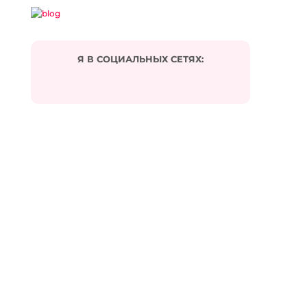
Я В СОЦИАЛЬНЫХ СЕТЯХ:
Подписаться на комментарии по e-mail
Имя
*
Email
*
Сайт