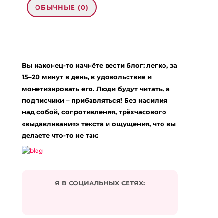
ОБЫЧНЫЕ (0)
Добавить комментарий
Ваш адрес email не будет опубликован.
Вы наконец-то начнёте вести блог: легко, за
Обязательные поля помечены
*
15–20 минут в день, в удовольствие и
Комментарий
*
монетизировать его. Люди будут читать, а
подписчики – прибавляться! Без насилия
над собой, сопротивления, трёхчасового
«выдавливания» текста и ощущения, что вы
делаете что-то не так:
Я В СОЦИАЛЬНЫХ СЕТЯХ:
Подписаться на комментарии по e-mail
Имя
*