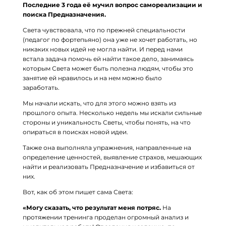
Последние 3 года её мучил вопрос самореализации и
поиска Предназначения.
⠀
Света чувствовала, что по прежней специальности
(педагог по фортепьяно) она уже не хочет работать, но
никаких новых идей не могла найти. И перед нами
встала задача помочь ей найти такое дело, занимаясь
которым Света может быть полезна людям, чтобы это
занятие ей нравилось и на нем можно было
заработать.
⠀
Мы начали искать, что для этого можно взять из
прошлого опыта. Несколько недель мы искали сильные
стороны и уникальность Светы, чтобы понять, на что
опираться в поисках новой идеи.
⠀
Также она выполняла упражнения, направленные на
определение ценностей, выявление страхов, мешающих
найти и реализовать Предназначение и избавиться от
них.
⠀
Вот, как об этом пишет сама Света:
«Могу сказать, что результат меня потряс.
На
протяжении тренинга проделан огромный анализ и