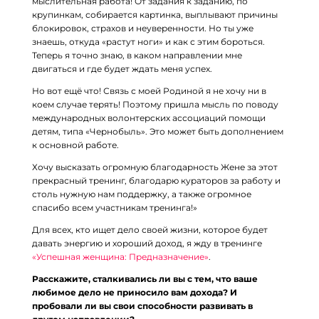
мыслительная работа! От задания к заданию, по
крупинкам, собирается картинка, выплывают причины
блокировок, страхов и неуверенности. Но ты уже
знаешь, откуда «растут ноги» и как с этим бороться.
Теперь я точно знаю, в каком направлении мне
двигаться и где будет ждать меня успех.
⠀
Но вот ещё что! Связь с моей Родиной я не хочу ни в
коем случае терять! Поэтому пришла мысль по поводу
международных волонтерских ассоциаций помощи
детям, типа «Чернобыль». Это может быть дополнением
к основной работе.
⠀
Хочу высказать огромную благодарность Жене за этот
прекрасный тренинг, благодарю кураторов за работу и
столь нужную нам поддержку, а также огромное
спасибо всем участникам тренинга!»
⠀
Для всех, кто ищет дело своей жизни, которое будет
давать энергию и хороший доход, я жду в тренинге
«Успешная женщина: Предназначение»
.
⠀
Расскажите, сталкивались ли вы с тем, что ваше
любимое дело не приносило вам дохода? И
пробовали ли вы свои способности развивать в