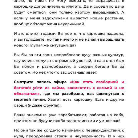
знаю, но никак не могу выбрать, то выращивать к
картошке дополнительно или это. Да и соседи по даче
будут смеяться, они только картоху выращивают. А
если у меня задохликами вырастут новые растения,
вообще обзовут меня неудачницей.
И это длится годами. Вы ноете, что картошка надоела,
и вы голодаете, но так ничего и не начали выращивать
нового. Глупая же ситуация, да?
Вы бы за эти годы испробовали кучу разных культур,
научились получать огромный урожай, и ваш стол был
бы полон и разнообразен, а соседи бегали бы за
советом. Но нет, что-то вас останавливает.
Смотрите запись эфира
«Как стать свободной и
богатой: уйти из найма, совместить с семьей и не
облажаться»
, где мы разобрали, как сдвинуться с
мертвой точки.
Хватит есть картошку! Есть и другие
овощи (и даже фрукты)!
Ваши знакомые уже зарабатывают, работая на себя,
при этом не будучи особо талантливыми и умнее вас!
Но они так же когда-то начинали с первых действий, с
нуля, преодолевая страхи и неуверенность. И у них