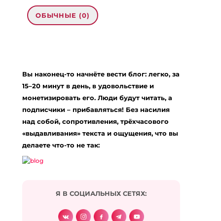
ОБЫЧНЫЕ (0)
Добавить комментарий
Ваш адрес email не будет опубликован.
Вы наконец-то начнёте вести блог: легко, за
Обязательные поля помечены
*
15–20 минут в день, в удовольствие и
Комментарий
*
монетизировать его. Люди будут читать, а
подписчики – прибавляться! Без насилия
над собой, сопротивления, трёхчасового
«выдавливания» текста и ощущения, что вы
делаете что-то не так:
Я В СОЦИАЛЬНЫХ СЕТЯХ:
Подписаться на комментарии по e-mail
Имя
*