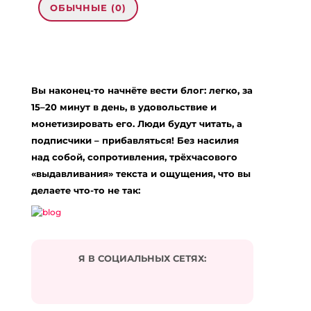
ОБЫЧНЫЕ (0)
Добавить комментарий
Ваш адрес email не будет опубликован.
Вы наконец-то начнёте вести блог: легко, за
Обязательные поля помечены
*
15–20 минут в день, в удовольствие и
Комментарий
*
монетизировать его. Люди будут читать, а
подписчики – прибавляться! Без насилия
над собой, сопротивления, трёхчасового
«выдавливания» текста и ощущения, что вы
делаете что-то не так:
Я В СОЦИАЛЬНЫХ СЕТЯХ:
Подписаться на комментарии по e-mail
Имя
*