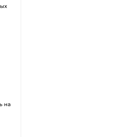
лых
ь на