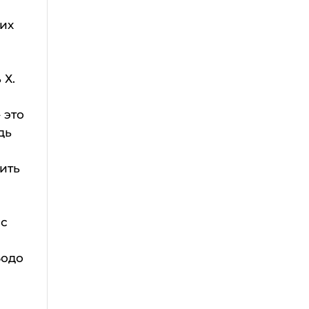
ших
 Х.
 это
дь
нить
 с
Бодо