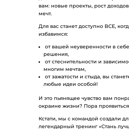
вам: новые проекты, рост доходо
мечт.
Для вас станет доступно ВСЕ, ко
избавимся:
от вашей неуверенности в себе
решения,
от стеснительности и зависимо
многим мечтам,
от зажатости и стыда, вы стан
любые идеи особой!
И это пьянящее чувство вам понра
окраине жизни? Пора проявиться
Кстати, мы с командой создали д
легендарный тренинг «Стань лучш