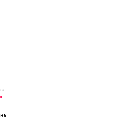
го,
»
жна