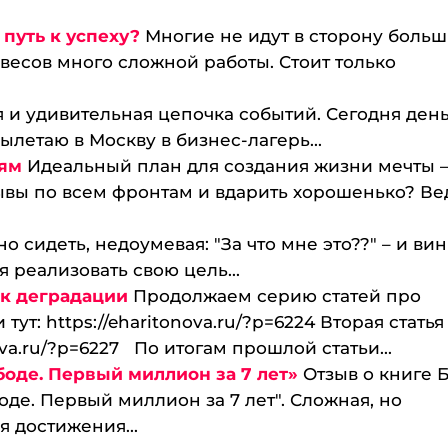
путь к успеху?
Многие не идут в сторону боль
 весов много сложной работы. Стоит только
 и удивительная цепочка событий. Сегодня день
вылетаю в Москву в бизнес-лагерь...
лям
Идеальный план для создания жизни мечты –
вы по всем фронтам и вдарить хорошенько? Ве
о сидеть, недоумевая: "За что мне это??" – и ви
ся реализовать свою цель...
ь к деградации
Продолжаем серию статей про
тут: https://eharitonova.ru/?p=6224 Вторая статья
ova.ru/?p=6227 По итогам прошлой статьи...
боде. Первый миллион за 7 лет»
Отзыв о книге 
де. Первый миллион за 7 лет". Сложная, но
 достижения...