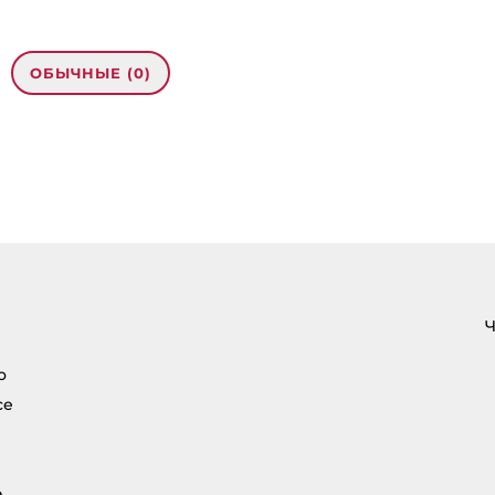
ОБЫЧНЫЕ (0)
рес email не будет
кован.
Обязательные
помечены
*
нтарий
*
Ч
о
се
а