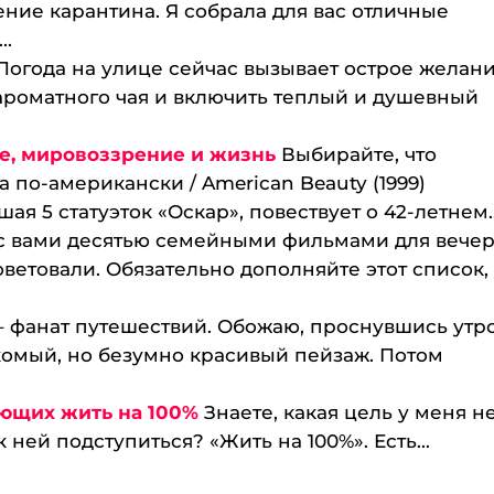
ение карантина. Я собрала для вас отличные
..
Погода на улице сейчас вызывает острое желан
у ароматного чая и включить теплый и душевный
е, мировоззрение и жизнь
Выбирайте, что
 по-американски / American Beauty (1999)⠀
я 5 статуэток «Оскар», повествует о 42-летнем..
с вами десятью семейными фильмами для вече
ветовали. Обязательно дополняйте этот список,
– фанат путешествий. Обожаю, проснувшись утр
комый, но безумно красивый пейзаж. Потом
ющих жить на 100%
Знаете, какая цель у меня н
к ней подступиться? «Жить на 100%». Есть...