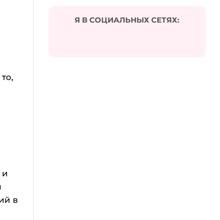
Я В СОЦИАЛЬНЫХ СЕТЯХ:
а
то,
 и
и
ий в