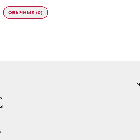
ОБЫЧНЫЕ (0)
рес email не будет
кован.
Обязательные
помечены
*
нтарий
*
Ч
о
се
а