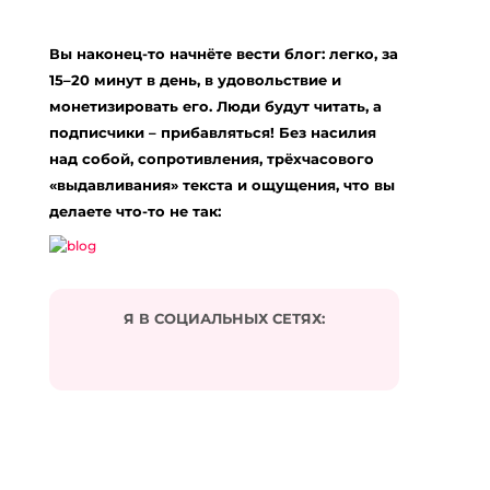
Добавить комментарий
Ваш адрес email не будет опубликован.
Вы наконец-то начнёте вести блог: легко, за
Обязательные поля помечены
*
15–20 минут в день, в удовольствие и
Комментарий
*
монетизировать его. Люди будут читать, а
подписчики – прибавляться! Без насилия
над собой, сопротивления, трёхчасового
«выдавливания» текста и ощущения, что вы
делаете что-то не так:
Я В СОЦИАЛЬНЫХ СЕТЯХ:
Подписаться на комментарии по e-mail
Имя
*
Email
*