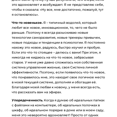
это вдохновляет и возбуждает. Я не представляю себе,
чтобы я сказала: «Ну все, мне достаточно, пожалуй, тут
я остановлюсь».
Что-то новенькое.
Я – типичный водолей, который
любит все новое, инновационное, то, чего не было
раньше. Поэтому я всегда разыскиваю новые
технологии саморазвития, новые трекеры привычек,
новые подходы и тенденции в психологии. Я постоянно
нахожу это новое, радуюсь, быстро изучил и пробую.
Если это что-то стоящее – делюсь с вами! При этом, я
никогда не кидаюсь на что-то новое, забрасывая
старое. У меня уже давно сложилась моя собственная
система управления жизнью, своя Система личной
эффективности. Поэтому, если появилось что-то новое,
что понравилось мне, это находит свое логичное место
в моей текущей системе, дополняя и обогащая её.
Благодаря моей любви к новому, у меня всегда есть,
что рассказать вам на эфирах.
Упорядоченность.
Когда я думаю об идеальных папках
с файлами на компьютере, об идеальных полочках в
шкафу, об идеальном порядке в доме или в моем саду,
меня это невероятно вдохновляет! Просто от одних