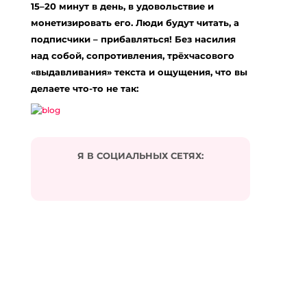
15–20 минут в день, в удовольствие и
Комментарий
*
монетизировать его. Люди будут читать, а
подписчики – прибавляться! Без насилия
над собой, сопротивления, трёхчасового
«выдавливания» текста и ощущения, что вы
делаете что-то не так:
Я В СОЦИАЛЬНЫХ СЕТЯХ:
Подписаться на комментарии по e-mail
Имя
*
Email
*
Сайт