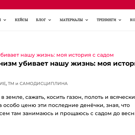
Ы
КЕЙСЫ
БЛОГ
МАТЕРИАЛЫ
ТРЕНИНГИ
КО
изм убивает нашу жизнь: моя исто
ИЕ
,
ТМ и САМОДИСЦИПЛИНА
в земле, сажать, косить газон, полоть и всяческ
а особо ценю эти последние денёчки, зная, что
всем там занимаюсь и прощаюсь с садом до весн