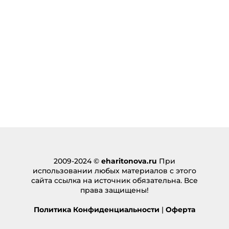
タイ不動産
:
22.07.2024 в 02:20
… [Trackback]
[…] Find More here to that Topic: eharitonova.ru/a-
ya-tochno-zarabotayu-esli-nachnu-chto-to-svoyo/
[…]
Ответить
pgslot
:
06.12.2024 в 16:21
… [Trackback]
[…] Find More Information here on that Topic:
eharitonova.ru/a-ya-tochno-zarabotayu-esli-
2009-2024 ©
eharitonova.ru
При
nachnu-chto-to-svoyo/ […]
использовании любых материалов с этого
сайта ссылка на источник обязательна. Все
Ответить
права защищены!
รถ4ล้อใหญ่
:
Политика Конфиденциальности
|
Оферта
11.12.2024 в 04:41
… [Trackback]