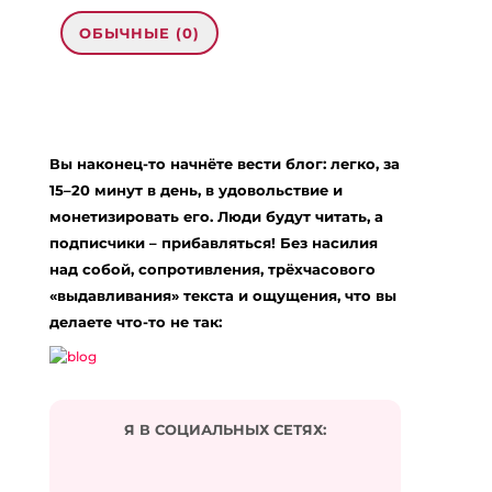
ОБЫЧНЫЕ (0)
0 комментариев на «“А я точно
заработаю, если начну что-то своё?”»
Вы наконец-то начнёте вести блог: легко, за
nfl|nfl highlights|nfl draft|nfl theme|nfl halftime
show|nfl theme song|nfl draft 2023|nfl super bowl
15–20 минут в день, в удовольствие и
2023|nfl 23|nfl 22|nfl halftime show 2022|nfl
монетизировать его. Люди будут читать, а
news|nfl live|nfl mock draft 2023|NFL player
подписчики – прибавляться! Без насилия
collapse|NFL live coverage|NFL Playoffs 2023|NFL
над собой, сопротивления, трёхчасового
game|NFL pred
:
«выдавливания» текста и ощущения, что вы
03.02.2024 в 13:17
… [Trackback]
делаете что-то не так:
[…] Information on that Topic: eharitonova.ru/a-ya-
tochno-zarabotayu-esli-nachnu-chto-to-svoyo/ […]
Ответить
Я В СОЦИАЛЬНЫХ СЕТЯХ:
ราคาบอลวันนี้
:
18.03.2024 в 09:20