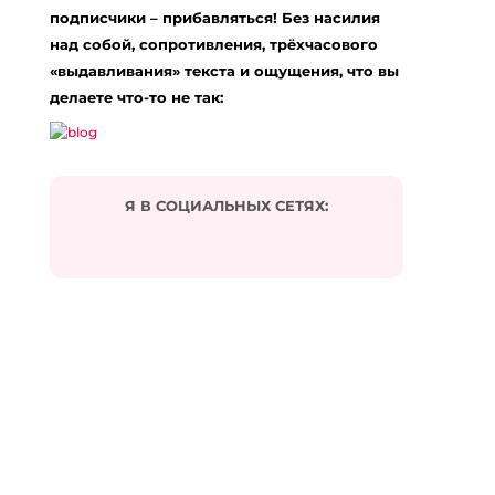
подписчики – прибавляться! Без насилия
над собой, сопротивления, трёхчасового
«выдавливания» текста и ощущения, что вы
делаете что-то не так:
Я В СОЦИАЛЬНЫХ СЕТЯХ:
Подписаться на комментарии по e-mail
Имя
*
Email
*
Сайт