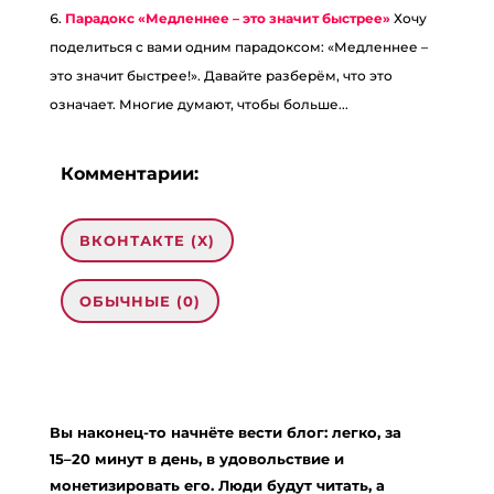
Парадокс «Медленнее – это значит быстрее»
Хочу
поделиться с вами одним парадоксом: «Медленнее –
это значит быстрее!». Давайте разберём, что это
означает. Многие думают, чтобы больше...
Комментарии:
ВКОНТАКТЕ (
X
)
ОБЫЧНЫЕ (0)
Добавить комментарий
Ваш адрес email не будет опубликован.
Вы наконец-то начнёте вести блог: легко, за
Обязательные поля помечены
*
15–20 минут в день, в удовольствие и
Комментарий
*
монетизировать его. Люди будут читать, а