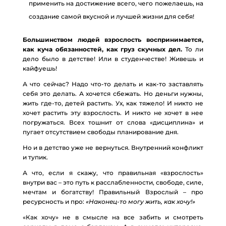
применить на достижение всего, чего пожелаешь, на
создание самой вкусной и лучшей жизни для себя!
Большинством людей взрослость воспринимается,
как куча обязанностей, как груз скучных дел.
То ли
дело было в детстве! Или в студенчестве! Живешь и
кайфуешь!
А что сейчас? Надо что-то делать и как-то заставлять
себя это делать. А хочется сбежать. Но деньги нужны,
жить где-то, детей растить. Ух, как тяжело! И никто не
хочет растить эту взрослость. И никто не хочет в нее
погружаться. Всех тошнит от слова «дисциплина» и
пугает отсутствием свободы планирование дня.
Но и в детство уже не вернуться. Внутренний конфликт
и тупик.
А что, если я скажу, что правильная «взрослость»
внутри вас – это путь к расслабленности, свободе, силе,
мечтам и богатству! Правильный Взрослый – про
ресурсность и про:
«Наконец-то могу жить, как хочу!»
«Как хочу» не в смысле на все забить и смотреть