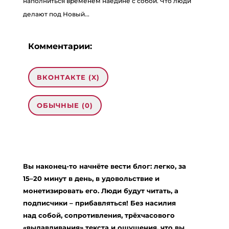
наполниться временем наедине с собой. Что люди
делают под Новый...
Комментарии:
ВКОНТАКТЕ (
X
)
ОБЫЧНЫЕ (0)
Добавить комментарий
Ваш адрес email не будет опубликован.
Вы наконец-то начнёте вести блог: легко, за
Обязательные поля помечены
*
15–20 минут в день, в удовольствие и
Комментарий
*
монетизировать его. Люди будут читать, а
подписчики – прибавляться! Без насилия
над собой, сопротивления, трёхчасового
«выдавливания» текста и ощущения, что вы