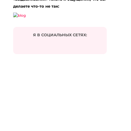
делаете что-то не так:
Я В СОЦИАЛЬНЫХ СЕТЯХ:
Подписаться на комментарии по e-mail
Имя
*
Email
*
Сайт