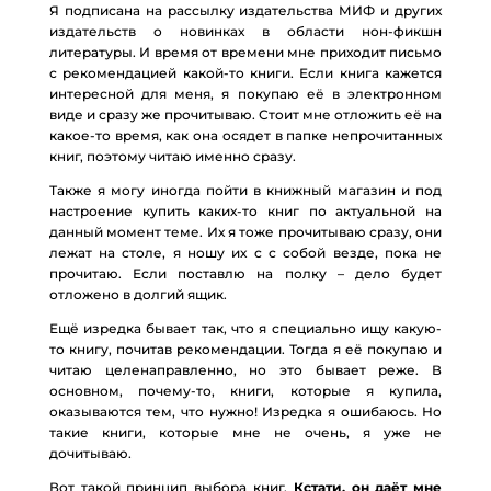
Я подписана на рассылку издательства МИФ и других
издательств о новинках в области нон-фикшн
литературы. И время от времени мне приходит письмо
с рекомендацией какой-то книги. Если книга кажется
интересной для меня, я покупаю её в электронном
виде и сразу же прочитываю. Стоит мне отложить её на
какое-то время, как она осядет в папке непрочитанных
книг, поэтому читаю именно сразу.
Также я могу иногда пойти в книжный магазин и под
настроение купить каких-то книг по актуальной на
данный момент теме. Их я тоже прочитываю сразу, они
лежат на столе, я ношу их с с собой везде, пока не
прочитаю. Если поставлю на полку – дело будет
отложено в долгий ящик.
Ещё изредка бывает так, что я специально ищу какую-
то книгу, почитав рекомендации. Тогда я её покупаю и
читаю целенаправленно, но это бывает реже. В
основном, почему-то, книги, которые я купила,
оказываются тем, что нужно! Изредка я ошибаюсь. Но
такие книги, которые мне не очень, я уже не
дочитываю.
Вот такой принцип выбора книг.
Кстати, он даёт мне