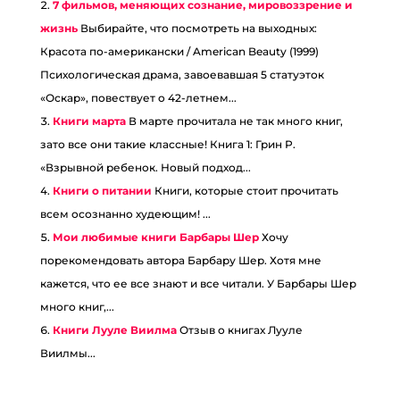
7 фильмов, меняющих сознание, мировоззрение и
жизнь
Выбирайте, что посмотреть на выходных:⠀
Красота по-американски / American Beauty (1999)⠀
Психологическая драма, завоевавшая 5 статуэток
«Оскар», повествует о 42-летнем...
Книги марта
В марте прочитала не так много книг,
зато все они такие классные! Книга 1: Грин Р.
«Взрывной ребенок. Новый подход...
Книги о питании
Книги, которые стоит прочитать
всем осознанно худеющим! ...
Мои любимые книги Барбары Шер
Хочу
порекомендовать автора Барбару Шер. Хотя мне
кажется, что ее все знают и все читали. У Барбары Шер
много книг,...
Книги Лууле Виилма
Отзыв о книгах Лууле
Виилмы...