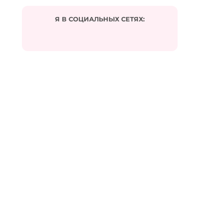
Я В СОЦИАЛЬНЫХ СЕТЯХ:
Подписаться на комментарии по e-mail
Имя
*
Email
*
Сайт