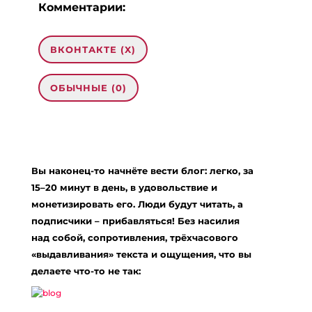
Комментарии:
ВКОНТАКТЕ (
X
)
ОБЫЧНЫЕ (0)
Добавить комментарий
Ваш адрес email не будет опубликован.
Вы наконец-то начнёте вести блог: легко, за
Обязательные поля помечены
*
15–20 минут в день, в удовольствие и
Комментарий
*
монетизировать его. Люди будут читать, а
подписчики – прибавляться! Без насилия
над собой, сопротивления, трёхчасового
«выдавливания» текста и ощущения, что вы
делаете что-то не так: