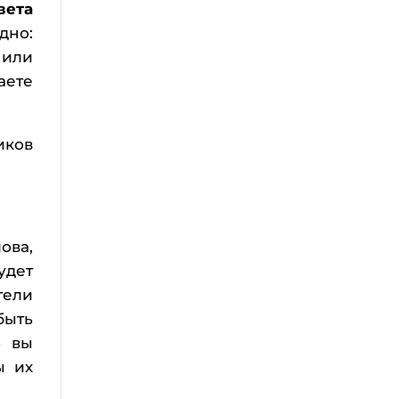
вета
дно:
 или
аете
иков
ова,
удет
тели
быть
о вы
ы их