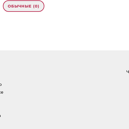
ОБЫЧНЫЕ (0)
рес email не будет
кован.
Обязательные
помечены
*
нтарий
*
Ч
о
се
а