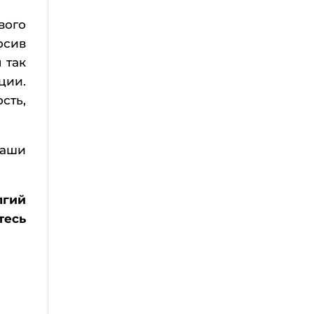
вого
осив
 так
ции.
сть,
ваши
лгий
тесь