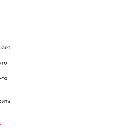
в
шает
что
-то
рить
-