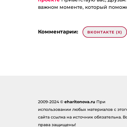
важном моменте, который поможет
Комментарии:
ВКОНТАКТЕ (
X
)
Добавить комментарий
Ваш ад
опубли
поля 
Комме
2009-2024 ©
eharitonova.ru
При
использовании любых материалов с этог
сайта ссылка на источник обязательна. В
права защищены!