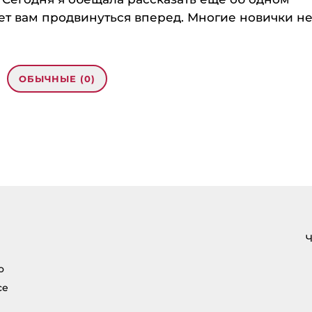
 вам продвинуться вперед. Многие новички не.
ОБЫЧНЫЕ (0)
рес email не будет
кован.
Обязательные
помечены
*
нтарий
*
Ч
о
се