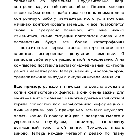
серьезнее со временем. Неудивительно, ведь
контроль над их работой ослаблен. Первые месяцы
после найма нового работника я очень внимательно
контролирую работу менеджера, но, спустя полгода,
начинаю контролировать меньше, и все повторяется
снова. Я прекрасно понимаю, что мне нужно
измениться, иначе ситуация повторится снова и ее
последствия будут все более катастрофичны
— потраченные нервы, стресс, потеря постоянных
клиентов, испорченная репутация компании. Я
записала себе эту ситуацию в мой ежедневник. А на
компьютер поставила заставку «Ежедневный контроль
работы менеджеров!». Теперь, наконец, я усвоила урок,
сделала важные выводы и ситуация начала меняться.
Еще пример
: раньше я никогда не делала архивные
копии компьютерных файлов, а они очень важны для
меня — в них мой бизнес и многие другие наработки. Я
теряла полностью всю наработанную информацию и
личные архивы раз 5, прежде чем все-таки научилась
делать копии. В последний раз я потеряла вместе с
украденным ноутбуком, например, наполовину
дописанный текст этой книги. Пришлось писать
заново. Теперь каждый четверг я делаю по плану