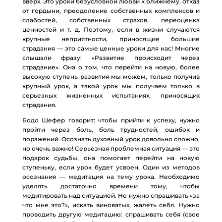
вверх. Это уроки безусловной любви к ближнему, отказ
от гордыни, преодоление собственных комплексов и
слабостей, собственных страхов, переоценка
ценностей и т. д. Поэтому, если в жизни случаются
крупные неприятности, приносящие большие
страдания — это самые ценные уроки для нас! Многие
слышали фразу: «Развитие происходит через
страдание». Она о том, что перейти на новую, более
высокую ступень развития мы можем, только получив
крупный урок, а такой урок мы получаем только в
серьезных жизненных испытаниях, приносящих
страдания.
Бодо Шефер говорит: чтобы прийти к успеху, нужно
пройти через боль, боль трудностей, ошибок и
поражений. Осознать духовный урок довольно сложно,
но очень важно! Серьезная проблемная ситуация — это
подарок судьбы, она помогает перейти на новую
ступеньку, если урок будет усвоен. Один из методов
осознания — медитация на тему урока. Необходимо
уделять достаточно времени тому, чтобы
медитировать над ситуацией. Не нужно спрашивать «за
что мне это?», искать виноватых, жалеть себя. Нужно
проводить другую медитацию: спрашивать себя (свое