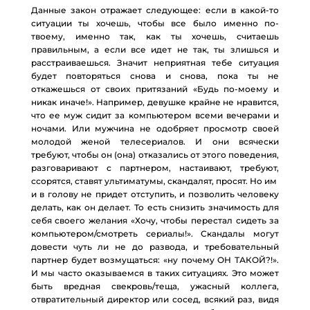
Данные закон отражает следующее: если в какой-то
ситуации ты хочешь, чтобы все было именно по-
твоему, именно так, как ты хочешь, считаешь
правильным, а если все идет не так, ты злишься и
расстраиваешься. Значит неприятная тебе ситуация
будет повторяться снова и снова, пока ты не
откажешься от своих притязаний «Будь по-моему и
никак иначе!». Например, девушке крайне не нравится,
что ее муж сидит за компьютером всеми вечерами и
ночами. Или мужчина не одобряет просмотр своей
молодой женой телесериалов. И они всячески
требуют, чтобы он (она) отказались от этого поведения,
разговаривают с партнером, настаивают, требуют,
ссорятся, ставят ультиматумы, скандалят, просят. Но им
и в голову не придет отступить, и позволить человеку
делать, как он делает. То есть снизить значимость для
себя своего желания «Хочу, чтобы перестал сидеть за
компьютером/смотреть сериалы!». Скандалы могут
довести чуть ли не до развода, и требовательный
партнер будет возмущаться: «ну почему ОН ТАКОЙ?!».
И мы часто оказываемся в таких ситуациях. Это может
быть вредная свекровь/теща, ужасный коллега,
отвратительный директор или сосед, всякий раз, видя