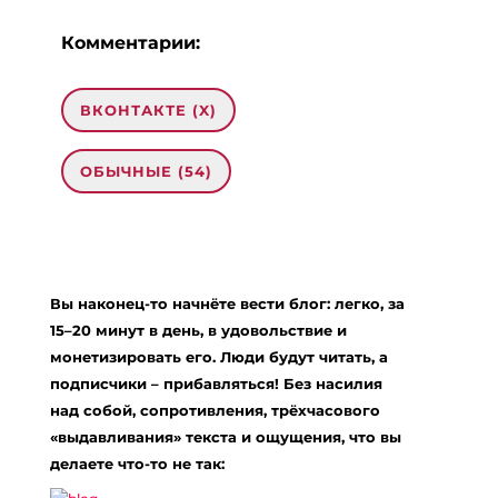
Комментарии:
ВКОНТАКТЕ (
X
)
ОБЫЧНЫЕ (54)
54 комментария на «“Осознание
жизненных уроков”»
Вы наконец-то начнёте вести блог: легко, за
Finna
:
15–20 минут в день, в удовольствие и
22.08.2010 в 13:50
монетизировать его. Люди будут читать, а
Женя, спасибо! Хорошая статья!
подписчики – прибавляться! Без насилия
Ответить
над собой, сопротивления, трёхчасового
«выдавливания» текста и ощущения, что вы
делаете что-то не так:
Leta
:
23.08.2010 в 12:35