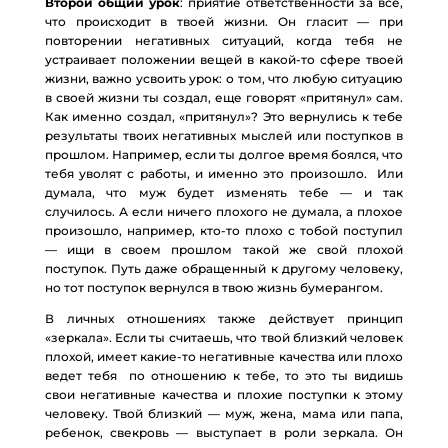
Второй общий урок
: приятие ответственности за все,
что происходит в твоей жизни. Он гласит — при
повторении негативных ситуаций, когда тебя не
устраивает положении вещей в какой-то сфере твоей
жизни, важно усвоить урок: о том, что любую ситуацию
в своей жизни ты создал, еще говорят «притянул» сам.
Как именно создал, «притянул»? Это вернулись к тебе
результаты твоих негативных мыслей или поступков в
прошлом. Например, если ты долгое время боялся, что
тебя уволят с работы, и именно это произошло. Или
думала, что муж будет изменять тебе — и так
случилось. А если ничего плохого не думала, а плохое
произошло, например, кто-то плохо с тобой поступил
— ищи в своем прошлом такой же свой плохой
поступок. Путь даже обращенный к другому человеку,
но тот поступок вернулся в твою жизнь бумерангом.
В личных отношениях также действует принцип
«зеркала». Если ты считаешь, что твой близкий человек
плохой, имеет какие-то негативные качества или плохо
ведет тебя по отношению к тебе, то это ты видишь
свои негативные качества и плохие поступки к этому
человеку. Твой близкий — муж, жена, мама или папа,
ребенок, свекровь — выступает в роли зеркала. Он