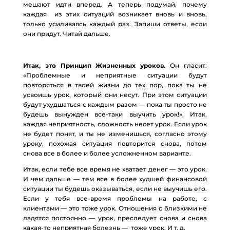
мешают идти вперед. А теперь подумай, почему
каждая из этих ситуаций возникает вновь и вновь,
только усиливаясь каждый раз. Запиши ответы, если
они придут. Читай дальше.
Итак, это Принцип Жизненных уроков.
Он гласит:
«Проблемные и неприятные ситуации будут
повторяться в твоей жизни до тех пор, пока ты не
усвоишь урок, который они несут. При этом ситуации
будут ухудшаться с каждым разом — пока ты просто не
будешь вынужден все-таки выучить урок!». Итак,
каждая неприятность, сложность несет урок. Если урок
не будет понят, и ты не изменишься, согласно этому
уроку, похожая ситуация повторится снова, потом
снова все в более и более усложненном варианте.
Итак, если тебе все время не хватает денег — это урок.
И чем дальше — тем все в более худшей финансовой
ситуации ты будешь оказываться, если не выучишь его.
Если у тебя все-время проблемы на работе, с
клиентами — это тоже урок. Отношения с близкими не
ладятся постоянно — урок, преследует снова и снова
какая-то неприятная болезнь — тоже урок. И т. д.