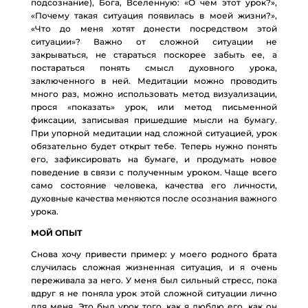
подсознание), Бога, Вселенную: «О чем этот урок?»,
«Почему такая ситуация появилась в моей жизни?»,
«Что до меня хотят донести посредством этой
ситуации»? Важно от сложной ситуации не
закрываться, не стараться поскорее забыть ее, а
постараться понять смысл духовного урока,
заключенного в ней. Медитации можно проводить
много раз, можно использовать метод визуализации,
прося «показать» урок, или метод письменной
фиксации, записывая пришедшие мысли на бумагу.
При упорной медитации над сложной ситуацией, урок
обязательно будет открыт тебе. Теперь нужно понять
его, зафиксировать на бумаге, и продумать новое
поведение в связи с полученным уроком. Чаще всего
само состояние человека, качества его личности,
духовные качества меняются после осознания важного
урока.
МОЙ ОПЫТ
Снова хочу привести пример: у моего родного брата
случилась сложная жизненная ситуация, и я очень
переживала за него. У меня был сильный стресс, пока
вдруг я не поняла урок этой сложной ситуации лично
для меня. Это был урок того, как я люблю его, как он