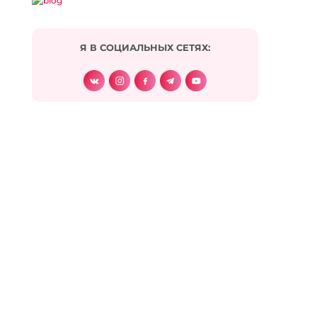
Женя и от меня спасибо! Замечательная статья
и хорошие примеры.
Я В СОЦИАЛЬНЫХ СЕТЯХ:
Ответить
Natasha_S.
:
24.08.2010 в 15:15
Отличная статья. Я как раз недавно открыла для
себя как минимум два важных урока (причем
получилось так, что в этом мне помогли
вовремя прочитанные книги) и я тут же
сознательно задумалась над этими
проблемами, продумала их решение,
изменила свое поведение. Действительно, это
очень сильно меняет жизнь.
Ответить
Helen
:
09.09.2010 в 15:51
Женя, спасибо. Заставляет очередной раз