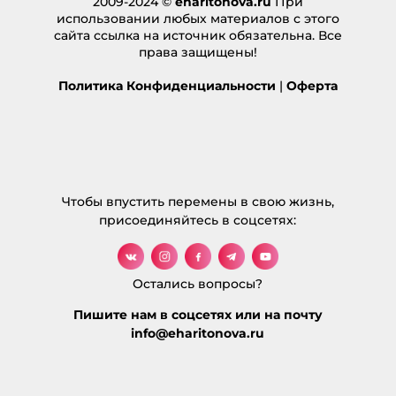
2009-2024 ©
eharitonova.ru
При
04.08.2012 в 23:22
использовании любых материалов с этого
Пожалуйста! Если будут вопросы —
сайта ссылка на источник обязательна. Все
задавайте.
права защищены!
Ответить
Политика Конфиденциальности
|
Оферта
Галина
:
23.11.2016 в 16:59
Спасибо за статью!
Евгения, подскажите, пожалуйста. Моя
повторяющаяся ситуация — смена
Чтобы впустить перемены в свою жизнь,
места жительства. За последние 14 лет
присоединяйтесь в соцсетях:
я поменяла 11 квартир. Не жила в одной
квартире дольше двух лет. Какой урок
может нести такая ситуация?
Остались вопросы?
Ответить
Пишите нам в соцсетях или на почту
info@eharitonova.ru
Евгения Харитонова
:
10.01.2018 в 07:25
Галина, а с чем связаны переезды?
У вас нет своего жилья и вам