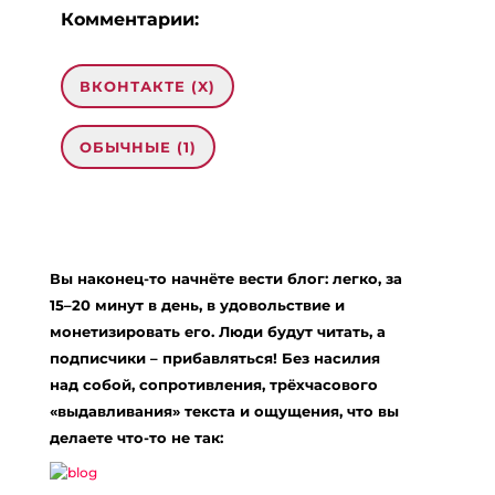
Комментарии:
ВКОНТАКТЕ (
X
)
ОБЫЧНЫЕ (1)
1 комментарий на «“Отзыв о фильме
«Последнее слово»”»
Вы наконец-то начнёте вести блог: легко, за
Bulgarian
:
15–20 минут в день, в удовольствие и
28.02.2018 в 00:59
монетизировать его. Люди будут читать, а
Люблю фильмы ужасов. Фильм «Последнее
подписчики – прибавляться! Без насилия
слово»
http://www.tvcok.ru/film/poslednee-
над собой, сопротивления, трёхчасового
slovo.html
мне понравился. Идея интересная. Я
осталась под впечатлением.
«выдавливания» текста и ощущения, что вы
делаете что-то не так:
Ответить