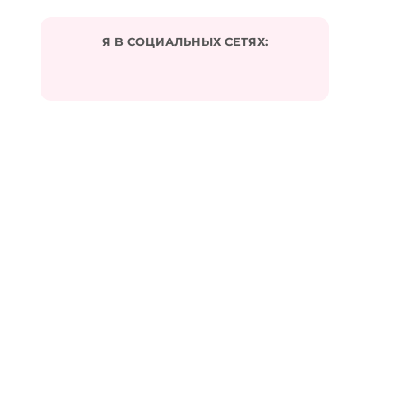
Добавить комментарий
Я В СОЦИАЛЬНЫХ СЕТЯХ:
Ваш адрес email не будет опубликован.
Обязательные поля помечены
*
Комментарий
*
Подписаться на комментарии по e-mail
Имя
*
Email
*