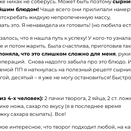
оже никак не соберусь. Может быть поэтому
сырни
ейшим блюдом!
Чаще всего они прилипали намер
 отскребать жидкую непропеченную массу,
ть это. Я ненавидела их готовить! (но любила ест
алось, что я нашла путь к успеху! У кого-то узнала
е и потом жарить. Была счастлива, приготовив та
поняла, что это слишком сложно для меня
, руки
пераций. Снова надолго забыла про это блюдо. И
темой ПП я наткнулась на полезный рецепт сырни
ой, десятый – я уже не могу остановиться! Быстро
из 4-х человек):
2 пачки творога, 2 яйца, 2 ст. лож
ике ножа, сахар по вкусу (я в последнее время
жку сахара всыпать). Все!
мое интересное, что творог подходит любой, на к