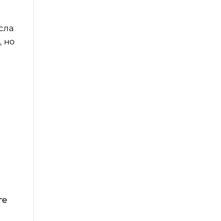
сла
, но
ге