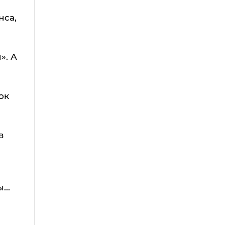
нса,
». А
ок
в
...