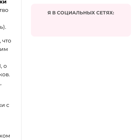
ки
тво
Я В СОЦИАЛЬНЫХ СЕТЯХ:
ь).
, что
ким
, о
ков.
,
ки с
аком