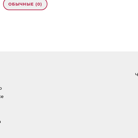
ОБЫЧНЫЕ (0)
кусных ПП-сырников”»
ออนไลน์ LSM99
:
eharitonova.ru/recept-vkusnyx-pp-syrnikov/
Ч
о
се
а