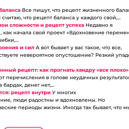
баланса
Все пишут, что рецепт жизненного бала
 считаю, что рецепт баланса у каждого свой,...
мои сложности и рецепт успеха
Недавно я
, как начала свой проект «Вдохновение перемен
бки,...
роения и сил
А вот бывает у вас такое, что все,
увствуете невероятное опустошение? Резкий упад
ный рецепт: как прогнать хандру «все плохо»
о от пере­числения в голове не­удачных результато
бардак, денег нет,...
ется: рецепт внутри
У многих
ние, люди радостны и вдохновлены. Но
еские периоды жизни. Иногда так бывает, что мы