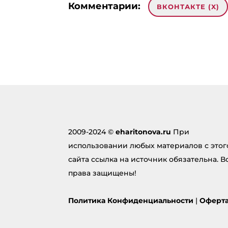
Комментарии:
ВКОНТАКТЕ (
X
)
0 комментариев на «“Рецепт в
มาทำความรู้จักกับเว็บพนัน
17.01.2024 в 05:02
… [Trackback]
[…] Info on that Topic: 
[…]
2009-2024 ©
eharitonova.ru
При
Ответить
использовании любых материалов с этог
сайта ссылка на источник обязательна. В
права защищены!
ราคาบอลวันนี้
:
18.04.2024 в 11:29
Политика Конфиденциальности
|
Оферт
… [Trackback]