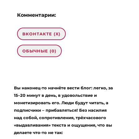
Комментарии:
ВКОНТАКТЕ (
X
)
ОБЫЧНЫЕ (0)
Добавить комментарий
Ваш адрес email не будет опубликован.
Вы наконец-то начнёте вести блог: легко, за
Обязательные поля помечены
*
15–20 минут в день, в удовольствие и
Комментарий
*
монетизировать его. Люди будут читать, а
подписчики – прибавляться! Без насилия
над собой, сопротивления, трёхчасового
«выдавливания» текста и ощущения, что вы
делаете что-то не так: