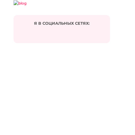
Я В СОЦИАЛЬНЫХ СЕТЯХ:
Подписаться на комментарии по e-mail
Имя
*
Email
*
Сайт