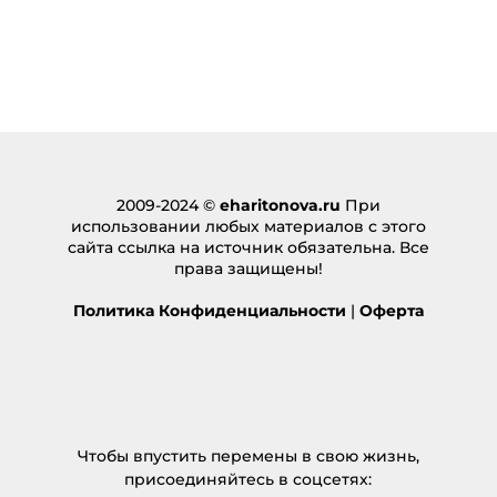
[…] There you can find 63914 more Info to that
Topic: eharitonova.ru/stavit-celi-bessmyslenno/ […]
Ответить
bus ticket online
:
28.02.2025 в 04:03
… [Trackback]
[…] There you will find 51425 more Information to
2009-2024 ©
eharitonova.ru
При
that Topic: eharitonova.ru/stavit-celi-
использовании любых материалов с этого
bessmyslenno/ […]
сайта ссылка на источник обязательна. Все
права защищены!
Ответить
Политика Конфиденциальности
|
Оферта
สับปะรด สล็อต ฝากถอนออโต้ ทรูวอเลท
:
16.03.2025 в 06:26
… [Trackback]
[…] Read More here on that Topic:
eharitonova.ru/stavit-celi-bessmyslenno/ […]
Ответить
Чтобы впустить перемены в свою жизнь,
присоединяйтесь в соцсетях:
mostbet
: