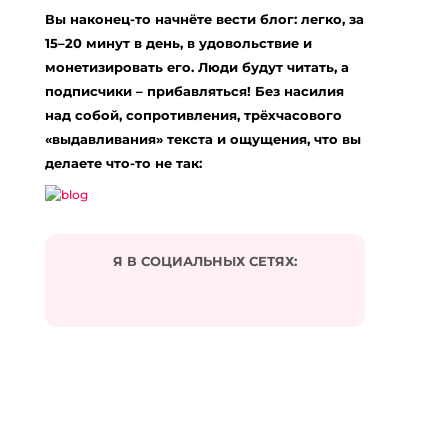
Вы наконец-то начнёте вести блог: легко, за
springfield hellcat 9mm
:
15.04.2024 в 01:31
15–20 минут в день, в удовольствие и
… [Trackback]
монетизировать его. Люди будут читать, а
подписчики – прибавляться! Без насилия
[…] Read More Information here to that Topic:
eharitonova.ru/stavit-celi-bessmyslenno/ […]
над собой, сопротивления, трёхчасового
«выдавливания» текста и ощущения, что вы
Ответить
делаете что-то не так:
가입머니 즉시지급
:
23.09.2024 в 09:56
… [Trackback]
[…] Read More to that Topic: eharitonova.ru/stavit-
Я В СОЦИАЛЬНЫХ СЕТЯХ:
celi-bessmyslenno/ […]
Ответить
Your Domain Name
:
24.10.2024 в 23:15
… [Trackback]
[…] Find More here on that Topic:
eharitonova.ru/stavit-celi-bessmyslenno/ […]