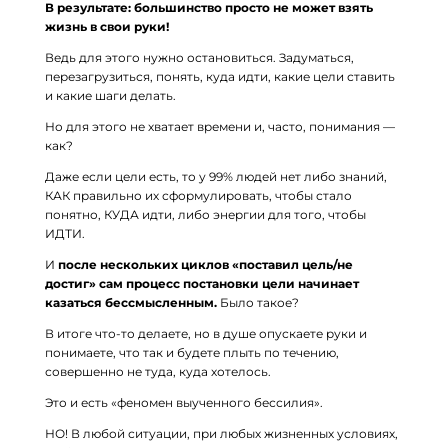
В результате: большинство просто не может взять
жизнь в свои руки!
Ведь для этого нужно остановиться. Задуматься,
перезагрузиться, понять, куда идти, какие цели ставить
и какие шаги делать.
Но для этого не хватает времени и, часто, понимания —
как?
Даже если цели есть, то у 99% людей нет либо знаний,
КАК правильно их сформулировать, чтобы стало
понятно, КУДА идти, либо энергии для того, чтобы
ИДТИ.
И
после нескольких циклов «поставил цель/не
достиг» сам процесс постановки цели начинает
казаться бессмысленным.
Было такое?
В итоге что-то делаете, но в душе опускаете руки и
понимаете, что так и будете плыть по течению,
совершенно не туда, куда хотелось.
Это и есть «феномен выученного бессилия».
НО! В любой ситуации, при любых жизненных условиях,