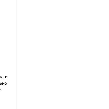
та и
лько
е