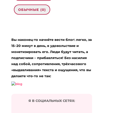
ОБЫЧНЫЕ (0)
0 комментариев на «“У меня засохло
женское счастье”»
Вы наконец-то начнёте вести блог: легко, за
ตกแต่งภายในหาดใหญ่
:
28.12.2023 в 02:48
15–20 минут в день, в удовольствие и
… [Trackback]
монетизировать его. Люди будут читать, а
подписчики – прибавляться! Без насилия
[…] Here you will find 35470 additional Information
to that Topic: eharitonova.ru/u-menya-zasoxlo-
над собой, сопротивления, трёхчасового
zhenskoe-schaste/ […]
«выдавливания» текста и ощущения, что вы
Ответить
делаете что-то не так:
รับซ่อมเครื่องออกกำลังกาย
:
03.03.2024 в 03:31
… [Trackback]
Я В СОЦИАЛЬНЫХ СЕТЯХ:
[…] Information on that Topic: eharitonova.ru/u-
menya-zasoxlo-zhenskoe-schaste/ […]