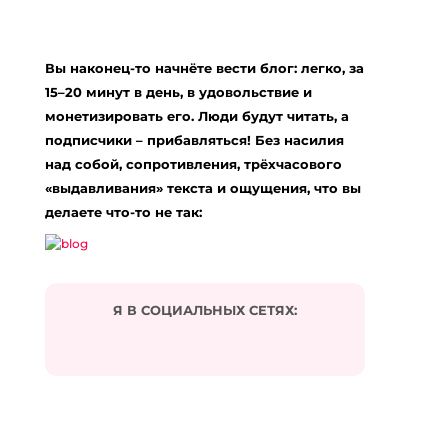
Добавить комментарий
Ваш адрес email не будет опубликован.
Вы наконец-то начнёте вести блог: легко, за
Обязательные поля помечены
*
15–20 минут в день, в удовольствие и
Комментарий
*
монетизировать его. Люди будут читать, а
подписчики – прибавляться! Без насилия
над собой, сопротивления, трёхчасового
«выдавливания» текста и ощущения, что вы
делаете что-то не так:
Я В СОЦИАЛЬНЫХ СЕТЯХ:
Подписаться на комментарии по e-mail
Имя
*
Email
*