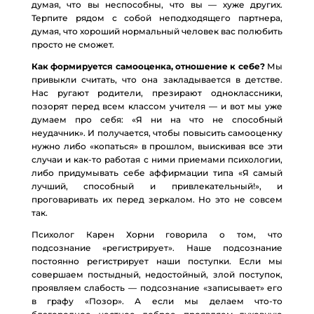
думая, что вы неспособны, что вы — хуже других.
Терпите рядом с собой неподходящего партнера,
думая, что хороший нормальный человек вас полюбить
просто не сможет.
Как формируется самооценка, отношение к себе?
Мы
привыкли считать, что она закладывается в детстве.
Нас ругают родители, презирают одноклассники,
позорят перед всем классом учителя — и вот мы уже
думаем про себя: «Я ни на что не способный
неудачник». И получается, чтобы повысить самооценку
нужно либо «копаться» в прошлом, выискивая все эти
случаи и как-то работая с ними приемами психологии,
либо придумывать себе аффирмации типа «Я самый
лучший, способный и привлекательный!», и
проговаривать их перед зеркалом. Но это не совсем
так.
Психолог Карен Хорни говорила о том, что
подсознание «регистрирует». Наше подсознание
постоянно регистрирует наши поступки. Если мы
совершаем постыдный, недостойный, злой поступок,
проявляем слабость — подсознание «записывает» его
в графу «Позор». А если мы делаем что-то