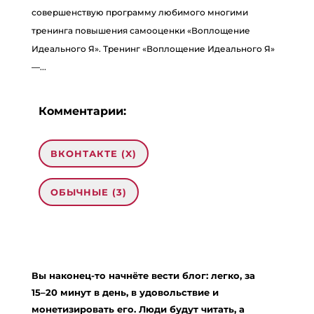
совершенствую программу любимого многими
тренинга повышения самооценки «Воплощение
Идеального Я». Тренинг «Воплощение Идеального Я»
—...
Комментарии:
ВКОНТАКТЕ (
X
)
ОБЫЧНЫЕ (3)
3 комментария на «“«Чистая» жизнь и
самооценка”»
Вы наконец-то начнёте вести блог: легко, за
elena
:
15–20 минут в день, в удовольствие и
17.05.2010 в 18:40
монетизировать его. Люди будут читать, а