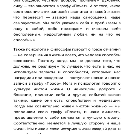
благородное, честное, доброе, проявляем духовную
силу — это заносится в графу «Почет». И от того, какое
соотношение этих записей накопится в нашей жизни,
что перевесит — зависит наша самооценка, наше
самочувствие. Мы либо уважаем себя и пребываем в
ладу с собой, либо презираем и считаем себя
бесполезным, недостойным любви, ни на что не
способным.
Также психологи и философы говорят о грехе отчаяния
— не совершения в жизни всего, что человек способен
совершить. Поэтому когда мы не делаем того, что
должны, не реализуем то лучшее, что есть в нас, не
используем таланты и способности, которыми нас
наградили при рождении — поступают новые и новые
записи в графу «Позор». Йога и психология говорят о
культуре чистой жизни. О ненасилии, доброте к
ближним, принятии себя и других, событий жизни
такими, какие они есть, спокойствии и медитации.
Когда мы сознательно живем чистой жизнью — мы
пополняем свою графу «Почет», и наша личность,
представление о себе меняются в лучшую сторону.
Соответственно, меняется в лучшую сторону и наша
жизнь. Мы пишем свою историю жизни каждый день и