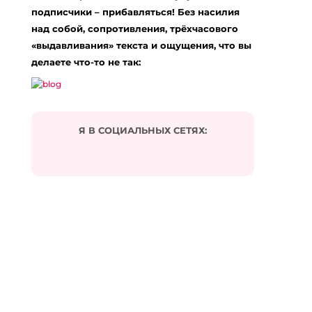
А как на счет тех, кто грешит и чувствует себя
подписчики – прибавляться! Без насилия
превосходно? Ни о каких муках совести и не
над собой, сопротивления, трёхчасового
думает. Причем это не маньяки и отъявленные
мерзавцы, это «простые тети и дяди», которых
«выдавливания» текста и ощущения, что вы
видишь каждый день и с самооценкой у них все
делаете что-то не так:
нормально. Позавидовать можно.
Ответить
Я В СОЦИАЛЬНЫХ СЕТЯХ:
Raduga
:
05.06.2010 в 00:54
Очень полезная практика, благодарю тебя. Я
увидела причины недовольства собой и
плохого настроения по утрам.
Ответить
Натали С.
:
25.06.2010 в 16:27
А какова основная цель этой практики? Свести
«низшие поступки» к минимуму?
Ответить