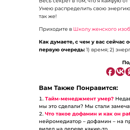
Весь секрет в том, что я кайфую от т
Умею распределить свою энергию, 
так же!
Приходите в
Школу женского изо
Как думаете, с чем у вас сейчас
первую очередь:
1)
время; 2) энер
По
Вам Также Понравится:
Тайм-менеджмент умер?
Неда
мы это сделали? Мы стали замечат
Что такое дофамин и как он ра
нейромедиатор – дофамин – на п
видел на дереве какие-то...