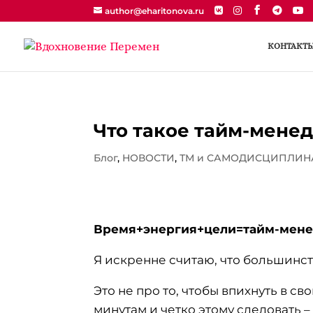
author@eharitonova.ru
КОНТАКТ
Что такое тайм-менед
Блог
,
НОВОСТИ
,
ТМ и САМОДИСЦИПЛИН
Время+энергия+цели=тайм-мен
Я искренне считаю, что большинс
Это не про то, чтобы впихнуть в с
минутам и четко этому следовать –