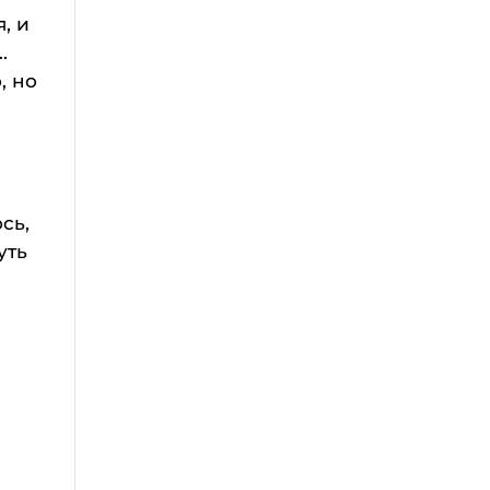
, и
.
, но
.
сь,
уть