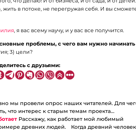
ого, что делаю! И от бизнеса, и от сада, и от детей
жить в потоке, не перегружая себя. И вы сможет
билия
, я вас всему научу, и у вас все получится.
 основные проблемы, с чего вам нужно начинать
гия; 3) цели?
делитесь с друзьями:
вно мы провели опрос наших читателей. Для чег
ь, что интерес к старым темам проекта...
ботает
Расскажу, как работает мой любимый
римере древних людей.⠀ Когда древний челове