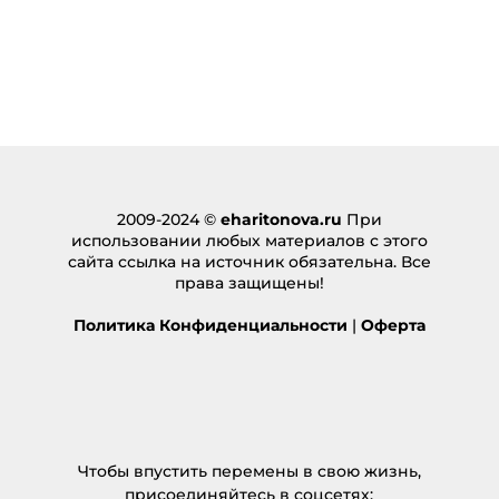
Ответить
ирина
:
11.11.2016 в 00:31
Женя,отличная статья!коротко и ясно ? много
читаю, но такой подход встретила впервые?
мой последний сложный дофамин-создание
блога и каждую неделю -по статье?
2009-2024 ©
eharitonova.ru
При
Ответить
использовании любых материалов с этого
сайта ссылка на источник обязательна. Все
права защищены!
Евгения Харитонова
:
11.11.2016 в 11:01
Политика Конфиденциальности
|
Оферта
Я рада, что было полезно!
Ответить
Добавить комментарий
Чтобы впустить перемены в свою жизнь,
Ваш адрес email не будет опубликован.
присоединяйтесь в соцсетях: