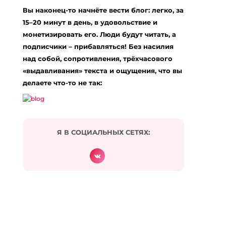
ничего делать)”»
Вы наконец-то начнёте вести блог: легко, за
15–20 минут в день, в удовольствие и
монетизировать его. Люди будут читать, а
Энн
:
19.02.2016 в 15:33
подписчики – прибавляться! Без насилия
Евгения, огромное спасибо за статью ( и за
над собой, сопротивления, трёхчасового
вебинар «От хаоса к порядку за 15 минут в
«выдавливания» текста и ощущения, что вы
день»)!
делаете что-то не так:
Большой проблемы с порядком и уборкой у
меня нет, но вы вдохновили на большее,
объяснили, как всё это работает, в том числе и в
других сферах жизни, сразу стало многое
понятно)
Я В СОЦИАЛЬНЫХ СЕТЯХ:
Благодарю!
Ответить
Евгения Харитонова
:
20.02.2016 в 10:18
Спасибо за отзыв, я рада!
Ответить