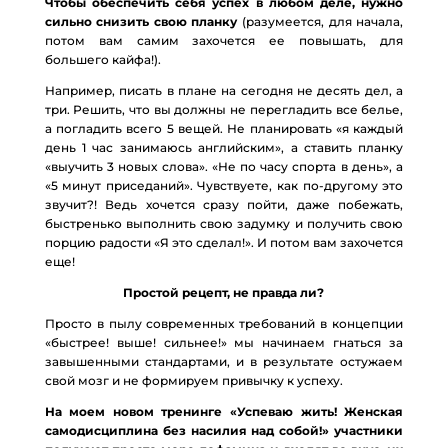
Чтобы обеспечить себя успех в любом деле, нужно
сильно снизить свою планку
(разумеется, для начала,
потом вам самим захочется ее повышать, для
большего кайфа!).
Например, писать в плане на сегодня не десять дел, а
три. Решить, что вы должны не перегладить все белье,
а погладить всего 5 вещей. Не планировать «я каждый
день 1 час занимаюсь английским», а ставить планку
«выучить 3 новых слова». «Не по часу спорта в день», а
«5 минут приседаний». Чувствуете, как по-другому это
звучит?! Ведь хочется сразу пойти, даже побежать,
быстренько выполнить свою задумку и получить свою
порцию радости «Я это сделал!». И потом вам захочется
еще!
Простой рецепт, не правда ли?
Просто в пылу современных требований в концепции
«быстрее! выше! сильнее!» мы начинаем гнаться за
завышенными стандартами, и в результате остужаем
свой мозг и не формируем привычку к успеху.
На моем новом тренинге «Успеваю жить! Женская
самодисциплина без насилия над собой!» участники