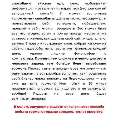
способами
: вкусная еда, секс, любопытная
информация и развлечения, наркотики (это уже самый
запущенный случай). И может восполнять
«сложными» способами
: сделать что-то, что задумал, и
почувствовать себя успешным, победителем,
превзойти себя, что-то преодолеть. Это может быть
все, что угодно: встал и помыл посуду, несмотря на
усталость, изучил, как сделать свой сайт, и сделал его,
выучил 5 новых иностранных слов, собрал капсулу из
своего гардероба, начал вести учет финансов каждый
день, удалил лишние фотографии с
компьютера.
Причем, чем сложнее именно для этого
человека задача, тем больше будет выработано
гормона.
Просто вымыть посуду через «не хочу» — это
один вариант, а вот разобраться с тем, как продвинуть
свой бизнес через рекламу на Яндекс-директ — это
уже да, куча гормона! Или пойти и 30 минут
позаниматься спортом, если до этого не занимался
вообще! Радость на весь день будет
вам гарантирована!
В целом, ощущение радости от «сложного» способа
добычи гормона гораздо сильнее, чем от простого!