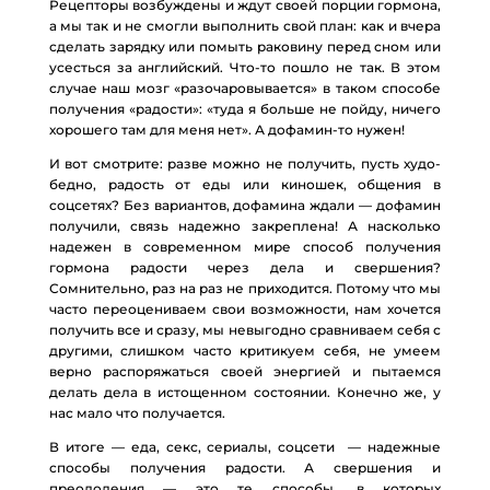
Рецепторы возбуждены и ждут своей порции гормона,
а мы так и не смогли выполнить свой план: как и вчера
сделать зарядку или помыть раковину перед сном или
усесться за английский. Что-то пошло не так. В этом
случае наш мозг «разочаровывается» в таком способе
получения «радости»: «туда я больше не пойду, ничего
хорошего там для меня нет». А дофамин-то нужен!
И вот смотрите: разве можно не получить, пусть худо-
бедно, радость от еды или киношек, общения в
соцсетях? Без вариантов, дофамина ждали — дофамин
получили, связь надежно закреплена! А насколько
надежен в современном мире способ получения
гормона радости через дела и свершения?
Сомнительно, раз на раз не приходится. Потому что мы
часто переоцениваем свои возможности, нам хочется
получить все и сразу, мы невыгодно сравниваем себя с
другими, слишком часто критикуем себя, не умеем
верно распоряжаться своей энергией и пытаемся
делать дела в истощенном состоянии. Конечно же, у
нас мало что получается.
В итоге — еда, секс, сериалы, соцсети — надежные
способы получения радости. А свершения и
преодоления — это те способы, в которых