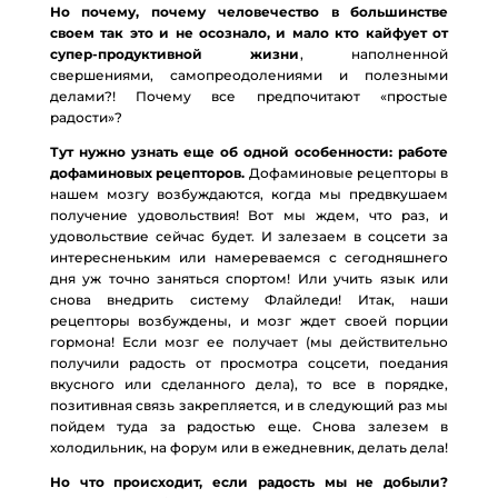
Но почему, почему человечество в большинстве
своем так это и не осознало, и мало кто кайфует от
супер-продуктивной жизни
, наполненной
свершениями, самопреодолениями и полезными
делами?! Почему все предпочитают «простые
радости»?
Тут нужно узнать еще об одной особенности: работе
дофаминовых рецепторов.
Дофаминовые рецепторы в
нашем мозгу возбуждаются, когда мы предвкушаем
получение удовольствия! Вот мы ждем, что раз, и
удовольствие сейчас будет. И залезаем в соцсети за
интересненьким или намереваемся с сегодняшнего
дня уж точно заняться спортом! Или учить язык или
снова внедрить систему Флайледи! Итак, наши
рецепторы возбуждены, и мозг ждет своей порции
гормона! Если мозг ее получает (мы действительно
получили радость от просмотра соцсети, поедания
вкусного или сделанного дела), то все в порядке,
позитивная связь закрепляется, и в следующий раз мы
пойдем туда за радостью еще. Снова залезем в
холодильник, на форум или в ежедневник, делать дела!
Но что происходит, если радость мы не добыли?