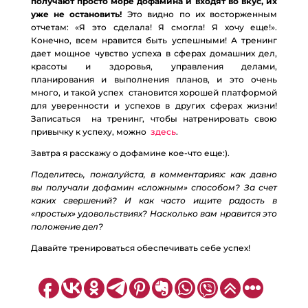
получают просто море дофамина и входят во вкус, их
уже не остановить!
Это видно по их восторженным
отчетам: «Я это сделала! Я смогла! Я хочу еще!».
Конечно, всем нравится быть успешными! А тренинг
дает мощное чувство успеха в сферах домашних дел,
красоты и здоровья, управления делами,
планирования и выполнения планов, и это очень
много, и такой успех становится хорошей платформой
для уверенности и успехов в других сферах жизни!
Записаться на тренинг, чтобы натренировать свою
привычку к успеху, можно
здесь
.
Завтра я расскажу о дофамине кое-что еще:).
Поделитесь, пожалуйста, в комментариях: как давно
вы получали дофамин «сложным» способом? За счет
каких свершений? И как часто ищите радость в
«простых» удовольствиях? Насколько вам нравится это
положение дел?
Давайте тренироваться обеспечивать себе успех!