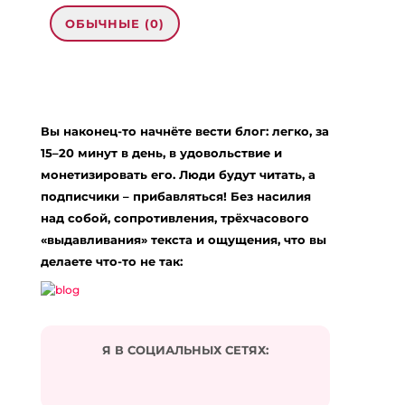
ОБЫЧНЫЕ (0)
0 комментариев на «“Как быть
продуктивной и не отвлекаться на
соцсети и мессенджеры?”»
Вы наконец-то начнёте вести блог: легко, за
15–20 минут в день, в удовольствие и
kostenloses iptv
:
монетизировать его. Люди будут читать, а
17.04.2024 в 00:04
… [Trackback]
подписчики – прибавляться! Без насилия
над собой, сопротивления, трёхчасового
[…] Information to that Topic: eharitonova.ru/kak-
«выдавливания» текста и ощущения, что вы
byt-produktivnoj-i-ne-otvlekatsya-na-socseti-i-
messendzhery/ […]
делаете что-то не так:
Ответить
original site
:
04.05.2024 в 18:58
Я В СОЦИАЛЬНЫХ СЕТЯХ:
… [Trackback]
[…] Info on that Topic: eharitonova.ru/kak-byt-
produktivnoj-i-ne-otvlekatsya-na-socseti-i-