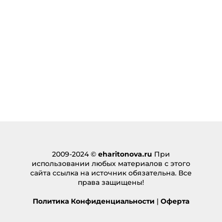
18.08.2024 в 15:38
… [Trackback]
[…] Information to that Topic: eharitonova.ru/kak-
byt-produktivnoj-i-ne-otvlekatsya-na-socseti-i-
messendzhery/ […]
Ответить
ซินแสฮวงจุ้ย
:
30.08.2024 в 01:41
… [Trackback]
[…] Find More Information here to that Topic:
eharitonova.ru/kak-byt-produktivnoj-i-ne-
otvlekatsya-na-socseti-i-messendzhery/ […]
2009-2024 ©
eharitonova.ru
При
Ответить
использовании любых материалов с этого
сайта ссылка на источник обязательна. Все
Buy 911 3″ 9MM HANDGUN – NITRIDE Online
:
права защищены!
21.09.2024 в 05:13
… [Trackback]
Политика Конфиденциальности
|
Оферта
[…] Information to that Topic: eharitonova.ru/kak-