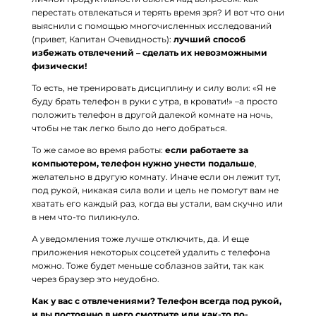
перестать отвлекаться и терять время зря? И вот что они
выяснили с помощью многочисленных исследований
(привет, Капитан Очевидность):
лучший способ
избежать отвлечений – сделать их невозможными
физически!
То есть, не тренировать дисциплину и силу воли: «Я не
буду брать телефон в руки с утра, в кровати!» –а просто
положить телефон в другой далекой комнате на ночь,
чтобы не так легко было до него добраться.
То же самое во время работы:
если работаете за
компьютером, телефон нужно унести подальше
,
желательно в другую комнату. Иначе если он лежит тут,
под рукой, никакая сила воли и цель не помогут вам не
хватать его каждый раз, когда вы устали, вам скучно или
в нем что-то пиликнуло.
А уведомления тоже лучше отключить, да. И еще
приложения некоторых соцсетей удалить с телефона
можно. Тоже будет меньше соблазнов зайти, так как
через браузер это неудобно.
Как у вас с отвлечениями? Телефон всегда под рукой,
и вы постоянно в него смотрите или как-то по-